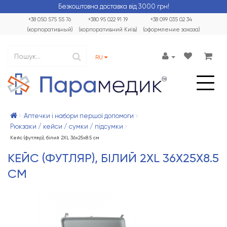
Безкоштовна доставка від 3000 грн!
+38 050 575 55 76
+380 95 022 91 19
+38 099 035 02 34
(корпоративный)
(корпоративний Київ)
(оформление заказа)
RU
Аптечки і набори першої допомоги
Рюкзаки / кейси / сумки / підсумки
Кейс (футляр), білий 2XL 36x25x8.5 см
КЕЙС (ФУТЛЯР), БІЛИЙ 2XL 36X25X8.5
СМ