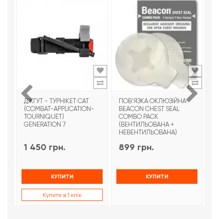
ДЖГУТ - ТУРНІКЕТ CAT
ПОВ'ЯЗКА ОКЛЮЗІЙНА
Т
(COMBAT-APPLICATION-
BEACON CHEST SEAL
T
TOURNIQUET)
COMBO PACK
З
GENERATION 7
(ВЕНТИЛЬОВАНА +
НЕВЕНТИЛЬОВАНА)
1 450 грн.
899 грн.
9
КУПИТИ
КУПИТИ
Купити в 1 клік