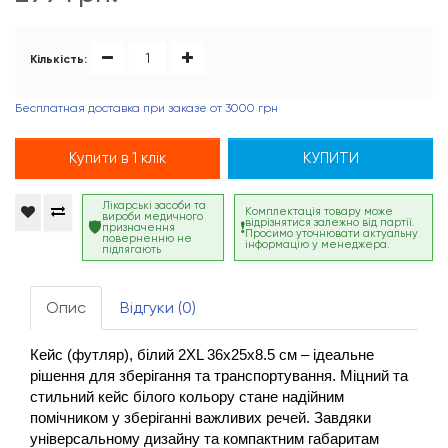
Кількість:
Бесплатная доставка при заказе от 3000 грн
Купити в 1 клік
КУПИТИ
Лікарські засоби та
Комплектація товару може
вироби медичного
відрізнятися залежно від партії.
призначення
Просимо уточнювати актуальну
поверненню не
інформацію у менеджера.
підлягають
Опис
Відгуки (0)
Кейс (футляр), білий 2XL 36x25x8.5 см – ідеальне 
рішення для зберігання та транспортування. Міцний та 
стильний кейс білого кольору стане надійним 
помічником у зберіганні важливих речей. Завдяки 
універсальному дизайну та компактним габаритам 