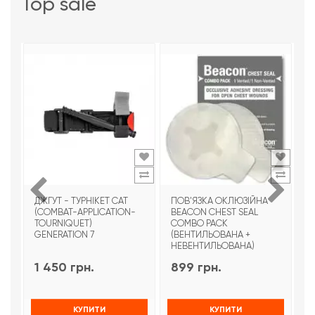
top sale
ДЖГУТ - ТУРНІКЕТ CAT
ПОВ'ЯЗКА ОКЛЮЗІЙНА
Т
(COMBAT-APPLICATION-
BEACON CHEST SEAL
T
TOURNIQUET)
COMBO PACK
З
GENERATION 7
(ВЕНТИЛЬОВАНА +
НЕВЕНТИЛЬОВАНА)
1 450 грн.
899 грн.
9
КУПИТИ
КУПИТИ