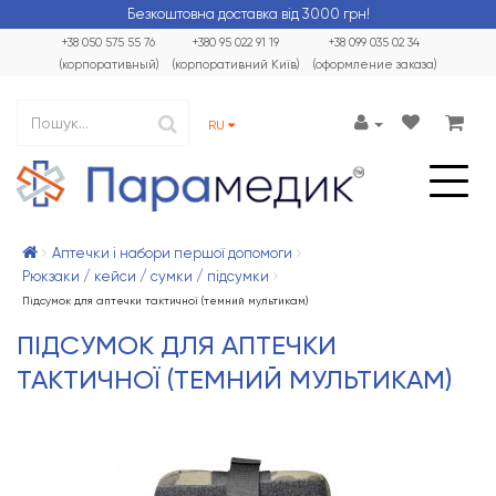
Безкоштовна доставка від 3000 грн!
+38 050 575 55 76
+380 95 022 91 19
+38 099 035 02 34
(корпоративный)
(корпоративний Київ)
(оформление заказа)
RU
Аптечки і набори першої допомоги
Рюкзаки / кейси / сумки / підсумки
Підсумок для аптечки тактичної (темний мультикам)
ПІДСУМОК ДЛЯ АПТЕЧКИ
ТАКТИЧНОЇ (ТЕМНИЙ МУЛЬТИКАМ)