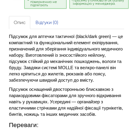
Просимо уточнювати актуальну
поверненню не
інформацію у менеджера.
підлягають
Опис
Відгуки (0)
Підсумок для аптечки тактичної (black/dark green) — це 
компактний та функціональний елемент екіпірування, 
призначений для зберігання індивідуального медичного 
набору. Виготовлений із зносостійкого нейлону, 
підсумок стійкий до механічних пошкоджень, вологи та 
бруду. Завдяки системі MOLLE та велкро-панелі він 
легко кріпиться до жилетів, рюкзаків або поясу, 
забезпечуючи швидкий доступ до вмісту.
Підсумок оснащений двосторонньою блискавкою з 
паракордовими фіксаторами для зручного відкривання 
навіть у рукавицях. Усередині — органайзер з 
еластичними стрічками для надійної фіксації турнікетів, 
бинтів, ножиць та інших медичних засобів.
Переваги: