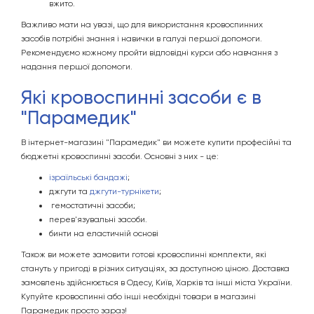
вжито.
Важливо мати на увазі, що для використання кровоспинних
засобів потрібні знання і навички в галузі першої допомоги.
Рекомендуємо кожному пройти відповідні курси або навчання з
надання першої допомоги.
Які кровоспинні засоби є в
"Парамедик"
В інтернет-магазині "Парамедик" ви можете купити професійні та
бюджетні кровоспинні засоби. Основні з них - це:
ізраїльські бандажі
;
джгути та
джгути-турнікети
;
гемостатичні засоби;
перев'язувальні засоби.
бинти на еластичній основі
Також ви можете замовити готові кровоспинні комплекти, які
стануть у пригоді в різних ситуаціях, за доступною ціною. Доставка
замовлень здійснюється в Одесу, Київ, Харків та інші міста України.
Купуйте кровоспинні або інші необхідні товари в магазині
Парамедик просто зараз!