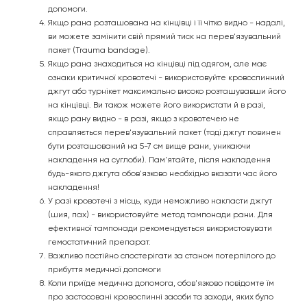
допомоги.
Якщо рана розташована на кінцівці і її чітко видно - надалі,
ви можете замінити свій прямий тиск на перев'язувальний
пакет (Trauma bandage).
Якщо рана знаходиться на кінцівці під одягом, але має
ознаки критичної кровотечі - використовуйте кровоспинний
джгут або турнікет максимально високо розташувавши його
на кінцівці. Ви також можете його використати й в разі,
якщо рану видно - в разі, якщо з кровотечею не
справляється перев'язувальний пакет (тоді джгут повинен
бути розташований на 5-7 см вище рани, уникаючи
накладення на суглоби). Пам'ятайте, після накладення
будь-якого джгута обов'язково необхідно вказати час його
накладення!
У разі кровотечі з місць, куди неможливо накласти джгут
(шия, пах) - використовуйте метод тампонади рани. Для
ефективної тампонади рекомендується використовувати
гемостатичний препарат.
Важливо постійно спостерігати за станом потерпілого до
прибуття медичної допомоги
Коли приїде медична допомога, обов'язково повідомте їм
про застосовані кровоспинні засоби та заходи, яких було