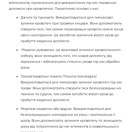
компонентів, призначених для використання під час первинної
допомоги при кровотечах. Перелічимо основні з них:
Джгути та турнікети. Використовуються для тимчасової
зупинки кровотечі при травмах кінцівок. Вони допомагають
створити тиск, тим самим перекривши кровотік нижче місця
свого накладення. Це запобігає критичній втраті крові до
прибуття медичної допомоги.
Медичні рукавички. Це важливий елемент кровоспинного
набору, вони захищають того, хто надає допомогу, від
зараження і забезпечують гігієнічні умови під час обробки
рани.
Перев'язувальні пакети (Trauma bandages).
Використовуються для тимчасової зупинки кровотечі під час
травм. Вони допомагають створити тиск безпосередньо на
тканини та судини, тим самим запобігти втраті крові до
прибуття медичної допомоги.
Марлеві серветки або відрізи. Використовуються для
безпосереднього накладення на рану і притиснення її
країв. Вони допомагають зупинити кровотечу та захищають
рану від потрапляння до неї елементів із навколишнього