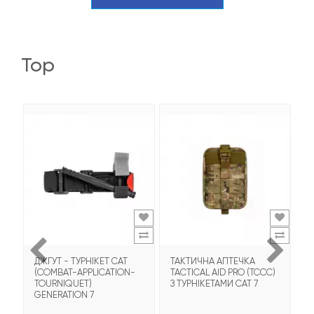
top
ДЖГУТ - ТУРНІКЕТ CAT
ТАКТИЧНА АПТЕЧКА
А
(COMBAT-APPLICATION-
TACTICAL AID PRO (TCCC)
А
TOURNIQUET)
З ТУРНІКЕТАМИ CAT 7
Є
GENERATION 7
(