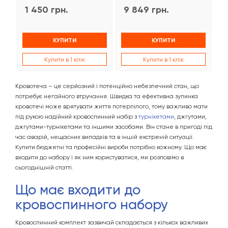
1 450 грн.
9 849 грн.
2
КУПИТИ
КУПИТИ
Купити в 1 клік
Купити в 1 клік
Кровотеча – це серйозний і потенційно небезпечний стан, що
потребує негайного втручання. Швидка та ефективна зупинка
кровотечі може врятувати життя потерпілого, тому важливо мати
під рукою надійний кровоспинний набір з
турнікетами
, джгутами,
джгутами-турнікетами та іншими засобами. Він стане в пригоді під
час аварій, нещасних випадків та в іншій екстреній ситуації.
Купити бюджетні та професійні вироби потрібно кожному. Що має
входити до набору і як ним користуватися, ми розповімо в
сьогоднішній статті.
Що має входити до
кровоспинного набору
Кровоспинний комплект зазвичай складається з кількох важливих