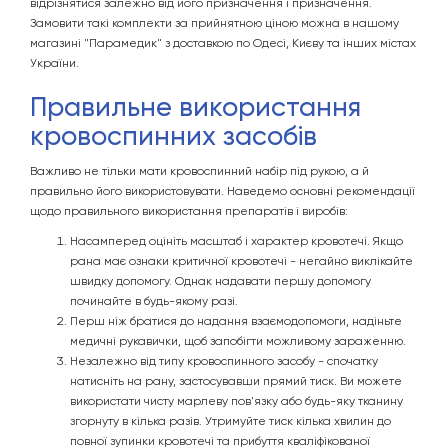
відрізнятися залежно від його призначення і призначення.
Замовити такі комплекти за прийнятною ціною можна в нашому
магазині "Парамедик" з доставкою по Одесі, Києву та інших містах
України.
Правильне використання
кровоспинних засобів
Важливо не тільки мати кровоспинний набір під рукою, а й
правильно його використовувати. Наведемо основні рекомендації
щодо правильного використання препаратів і виробів:
Насамперед оцініть масштаб і характер кровотечі. Якщо
рана має ознаки критичної кровотечі - негайно виклікайте
швидку допомогу. Однак надавати першу допомогу
починайте в будь-якому разі.
Перш ніж братися до надання взаємодопомоги, надіньте
медичні рукавички, щоб запобігти можливому зараженню.
Незалежно від типу кровоспинного засобу - спочатку
натисніть на рану, застосувавши прямий тиск. Ви можете
використати чисту марлеву пов'язку або будь-яку тканину
згорнуту в кілька разів. Утримуйте тиск кілька хвилин до
повної зупинки кровотечі та прибуття кваліфікованої