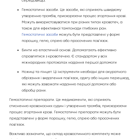
середовища.
Гемостатичні засоби. Це засоби, які сприяють швидкому
утворенню тромбів, прискорюючи процес згортання крові.
Можуть використовуватися при різних типах кровотеч, а
також для ефективної тампонади глибоких ран.
Гемостатичні засоби
можуть бути представлені у формі
порошку, гелю, спрею або просочених пов'язок.
Бинти на еластичній основі. Допомагають ефективно
справлятися з кровотечею. Є стандартом у всіх
міжнародних протоколах надання першої допомоги
Ножиці та пінцет. Ці інструменти необхідні для акуратного
обрізання і видалення пов'язок, одягу або інших перешкод,
які можуть заважати наданню першої допомоги або
обробці рани.
Гемостатичні препарати. Це медикаменти, які сприяють
стисненню кровоносних судин і утворенню тромбів, прискорюючи
процес згортання крові. Гемостатичні препарати можуть бути
представлені у формі порошку, гелю, спрею або просочених
пов'язок.
Важливо зазначити, що склад кровоспинного комплекту може