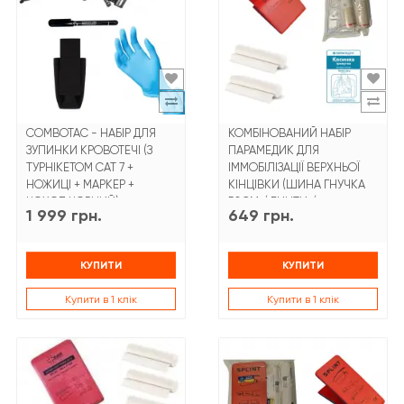
COMBOTAC - НАБІР ДЛЯ
КОМБІНОВАНИЙ НАБІР
ЗУПИНКИ КРОВОТЕЧІ (З
ПАРАМЕДИК ДЛЯ
ТУРНІКЕТОМ CAT 7 +
ІММОБІЛІЗАЦІЇ ВЕРХНЬОЇ
НОЖИЦІ + МАРКЕР +
КІНЦІВКИ (ШИНА ГНУЧКА
ЧОХОЛ ЧОРНИЙ)
50СМ / БИНТИ /
1 999 грн.
649 грн.
ТРИКУТНИК)
КУПИТИ
КУПИТИ
Купити в 1 клік
Купити в 1 клік