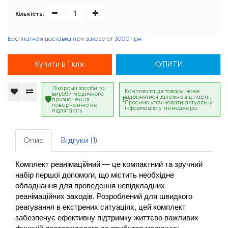
Кількість:
Бесплатная доставка при заказе от 3000 грн
Купити в 1 клік
КУПИТИ
Лікарські засоби та
Комплектація товару може
вироби медичного
відрізнятися залежно від партії.
призначення
Просимо уточнювати актуальну
поверненню не
інформацію у менеджера.
підлягають
Опис
Відгуки (1)
Комплект реанімаційний — це компактний та зручний 
набір першої допомоги, що містить необхідне 
обладнання для проведення невідкладних 
реанімаційних заходів. Розроблений для швидкого 
реагування в екстрених ситуаціях, цей комплект 
забезпечує ефективну підтримку життєво важливих 