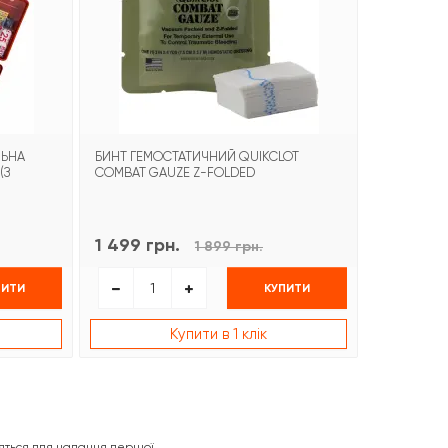
ЛЬНА
БИНТ ГЕМОСТАТИЧНИЙ QUIKCLOT
АПТЕЧКА ІН
(З
COMBAT GAUZE Z-FOLDED
7) АМЗІ
1 499 грн.
6 329 г
1 899 грн.
ПИТИ
КУПИТИ
Купити в 1 клік
бляться для надання першої