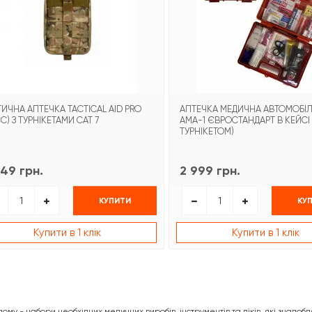
ТИЧНА АПТЕЧКА TACTICAL AID PRO
АПТЕЧКА МЕДИЧНА АВТОМОБІ
C) З ТУРНІКЕТАМИ CAT 7
АМА-1 ЄВРОСТАНДАРТ В КЕЙСІ 
ТУРНІКЕТОМ)
49 грн.
2 999 грн.
КУПИТИ
КУ
Купити в 1 клік
Купити в 1 клік
му - набори необхідних медичних виробів, інструментів та ліків, які знадо