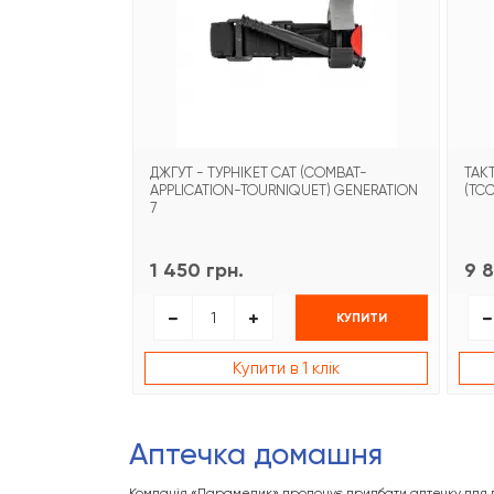
ДЖГУТ - ТУРНІКЕТ CAT (COMBAT-
ТАК
APPLICATION-TOURNIQUET) GENERATION
(TCC
7
1 450 грн.
9 8
КУПИТИ
Купити в 1 клік
Аптечка домашня
Компанія «Парамедик» пропонує придбати аптечку для до