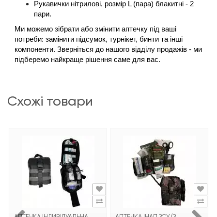
Рукавички нітрилові, розмір L (пара) блакитні - 2 
пари.
Ми можемо зібрати або змінити аптечку під ваші 
потреби: замінити підсумок, турнікет, бинти та інші 
компоненти. Зверніться до нашого відділу продажів - ми 
підберемо найкраще рішення саме для вас.
схожі товари
АПТЕЧКА ІНДИВІДУАЛЬНА
АПТЕЧКА ІНАП ЗСУ (З