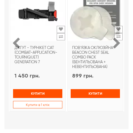
ДЖГУТ - ТУРНІКЕТ CAT
ПОВ'ЯЗКА ОКЛЮЗІЙНА
Т
(COMBAT-APPLICATION-
BEACON CHEST SEAL
T
TOURNIQUET)
COMBO PACK
З
GENERATION 7
(ВЕНТИЛЬОВАНА +
НЕВЕНТИЛЬОВАНА)
1 450 грн.
899 грн.
9
КУПИТИ
КУПИТИ
Купити в 1 клік