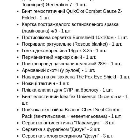
Tourniquet) Generation 7 - 1 шт.
Бинт гемостатичний QuikClot Combat Gauze Z-
Folded - 1 шт.
Картка постраждалого встановленого зразка 
(ламінована) ч/б - 1 шт.
Протиопікова серветка Burnshield 10x10см - 1 шт.
Покривало рятувальне (Rescue blanket) - 1 шт.
Голка декомпресійна 14ga x 3.25 - 1 шт.
Перманентний маркер синій - 1 шт.
Повітропровід назофарингеальний 28Fr - 1 шт.
Армований скотч (у рулоні) - 1 шт.
Накладка на очі захисна Тhe Fox Eye Shield - 1 шт.
Ножиці тактичн - 1 шт.
Плівка-клапан для СЛР на брелоку - 1 шт.
Бинт еластичний Idealfex Universal 15 см х 5 м - 1 
шт.
Пов'язка оклюзійна Beacon Chest Seal Combo 
Pack (вентильована + невентильована) - 1 шт.
Серветка антисептична "Парамедик" - 3 шт.
Серветка з фурагіном "Дезун" - 3 шт.
Серветка з хлоргексидином "Дезун" - 3 шт.