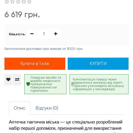
6 619 грн.
Кількість:
Бесплатная доставка при заказе от 3000 грн
Купити в 1 клік
КУПИТИ
Лікарські засоби та
Комплектація товару може
вироби медичного
відрізнятися залежно від партії.
призначення
Просимо уточнювати актуальну
поверненню не
інформацію у менеджера.
підлягають
Опис
Відгуки (0)
Аптечка тактична міська — це спеціально розроблений 
набір першої допомоги, призначений для використання 