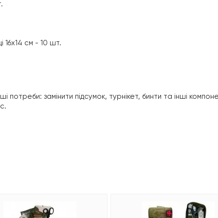
.
16х14 см - 10 шт.
ші потреби: замінити підсумок, турнікет, бинти та інші компон
с.