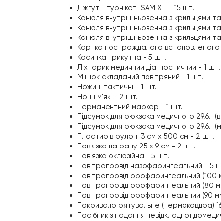
Джгут - турнікет SAM XT - 15 шт.
Канюля внутрішньовенна з крильцями та 
Канюля внутрішньовенна з крильцями та 
Канюля внутрішньовенна з крильцями та 
Картка постраждалого встановленого з
Косинка трикутна - 5 шт.
Ліхтарик медичний діагностичний - 1 шт.
Мішок складаний повітряний - 1 шт.
Ножиці тактичні - 1 шт.
Ноші м'які - 2 шт.
Перманентний маркер - 1 шт.
Підсумок для рюкзака медичного 29,6л (ве
Підсумок для рюкзака медичного 29,6л (м
Пластир в рулоні 3 см х 500 см - 2 шт.
Пов'язка на рану 25 х 9 см - 2 шт.
Пов'язка оклюзійна - 5 шт.
Повітропровід назофарингеальний - 5 ш
Повітропровід орофарингеальний (100 мм
Повітропровід орофарингеальний (80 мм)
Повітропровід орофарингеальний (90 мм)
Покривало рятувальне (термоковдра) 160
Посібник з надання невідкладної домедич