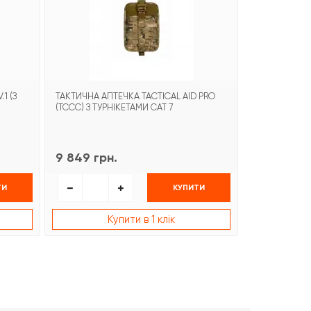
1 (З
ТАКТИЧНА АПТЕЧКА TACTICAL AID PRO
ІНДИВІДУАЛЬ
(TCCC) З ТУРНІКЕТАМИ CAT 7
ДОПОМОГИ IFA
РОЗШИРЕНА (
9 849 грн.
3 169 грн.
ТИ
КУПИТИ
Купити в 1 клік
К