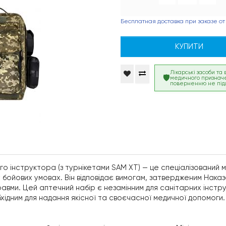
Бесплатная доставка при заказе от
КУПИТИ
Лікарські засоби та
медичного признач
поверненню не під
го інструктора (з турнікетами SAM XT) — це спеціалізований
бойових умовах. Він відповідає вимогам, затвердженим Наказо
ми. Цей аптечний набір є незамінним для санітарних інструк
бхідним для надання якісної та своєчасної медичної допомоги.