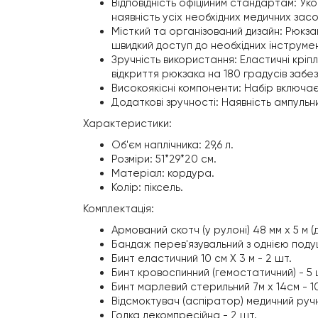
Відповідність офіційним стандартам: Ук
наявність усіх необхідних медичних засо
Місткий та організований дизайн: Рюкз
швидкий доступ до необхідних інструмен
Зручність використання: Еластичні кріп
відкриття рюкзака на 180 градусів забез
Високоякісні компоненти: Набір включає
Додаткові зручності: Наявність ампульн
Характеристики:
Об'єм наплічника: 29,6 л.
Розміри: 51*29*20 см.
Матеріал: кордура.
Колір: піксель.
Комплектація:
Армований скотч (у рулоні) 48 мм х 5 м (д
Бандаж перев'язувальний з однією поду
Бинт еластичний 10 см Х 3 м - 2 шт.
Бинт кровоспинний (гемостатичний) - 5 
Бинт марлевий стерильний 7м х 14см - 1
Відсмоктувач (аспіратор) медичний ручн
Голка декомпресійна - 2 шт.