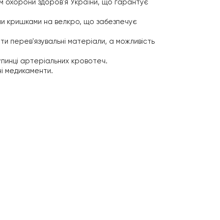
ом охорони здоров'я України, що гарантує
ми кришками на велкро, що забезпечує
ти перев'язувальні матеріали, а можливість
зупинці артеріальних кровотеч.
ні медикаменти.