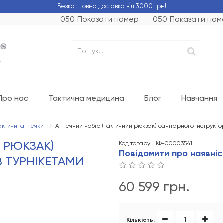
Безкоштовна доставка від 3000 грн!
050
Показати номер
050
Показати ном
Про нас
Тактична медицина
Блог
Навчання
Тактичні аптечки
Аптечний набір (тактичний рюкзак) санітарного інструкто
 РЮКЗАК)
Код товару: НФ-00003541
Повідомити про наявніс
З ТУРНІКЕТАМИ
60 599 грн.
Кількість: