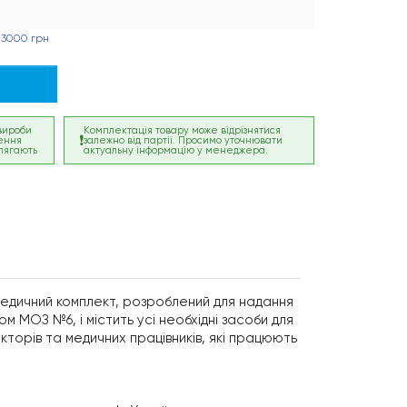
 3000 грн
 вироби
Комплектація товару може відрізнятися
ення
залежно від партії. Просимо уточнювати
лягають
актуальну інформацію у менеджера.
 медичний комплект, розроблений для надання
м МОЗ №6, і містить усі необхідні засоби для
торів та медичних працівників, які працюють