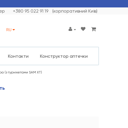
ер
+380 95 022 91 19
(корпоративний Київ)
RU
Контакти
Конструктор аптечки
ра (з турнікетами SAM XT)
ть