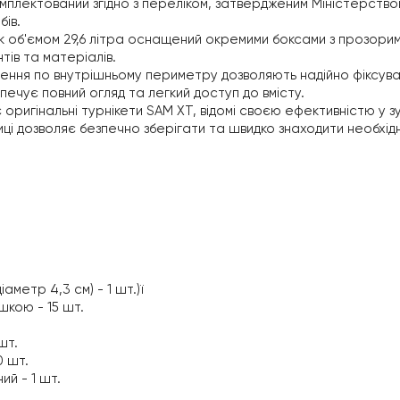
омплектований згідно з переліком, затвердженим Міністерств
бів.
ак об'ємом 29,6 літра оснащений окремими боксами з прозори
тів та матеріалів.
лення по внутрішньому периметру дозволяють надійно фіксува
печує повний огляд та легкий доступ до вмісту.
 оригінальні турнікети SAM XT, відомі своєю ефективністю у 
иці дозволяє безпечно зберігати та швидко знаходити необхід
іаметр 4,3 см) - 1 шт.)ї
шкою - 15 шт.
шт.
0 шт.
ий - 1 шт.