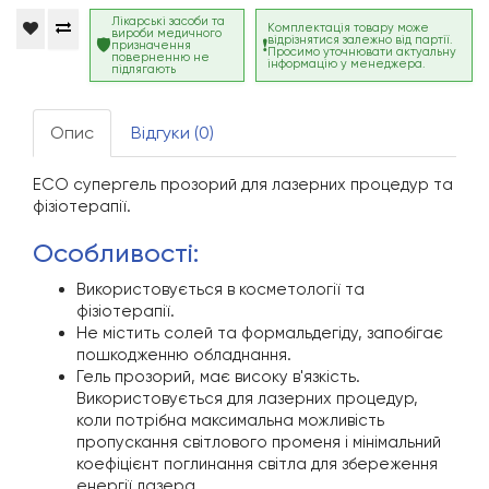
Лікарські засоби та
Комплектація товару може
вироби медичного
відрізнятися залежно від партії.
призначення
Просимо уточнювати актуальну
поверненню не
інформацію у менеджера.
підлягають
Опис
Відгуки (0)
ECO супергель прозорий для лазерних процедур та
фізіотерапії.
особливості:
Використовується в косметології та
фізіотерапії.
Не містить солей та формальдегіду, запобігає
пошкодженню обладнання.
Гель прозорий, має високу в'язкість.
Використовується для лазерних процедур,
коли потрібна максимальна можливість
пропускання світлового променя і мінімальний
коефіцієнт поглинання світла для збереження
енергії лазера.