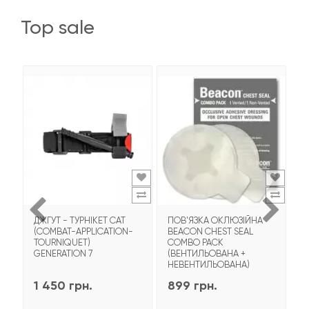
top sale
ДЖГУТ - ТУРНІКЕТ CAT
ПОВ'ЯЗКА ОКЛЮЗІЙНА
Т
(COMBAT-APPLICATION-
BEACON CHEST SEAL
T
TOURNIQUET)
COMBO PACK
З
GENERATION 7
(ВЕНТИЛЬОВАНА +
НЕВЕНТИЛЬОВАНА)
1 450 грн.
899 грн.
9