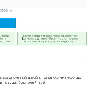
 3000 грн
 вироби
Комплектація товару може відрізнятися
ення
залежно від партії. Просимо уточнювати
лягають
актуальну інформацію у менеджера.
. Ергономічний дизайн, тонке 0.5 мм перо що
татуажі брів, очей і губ.