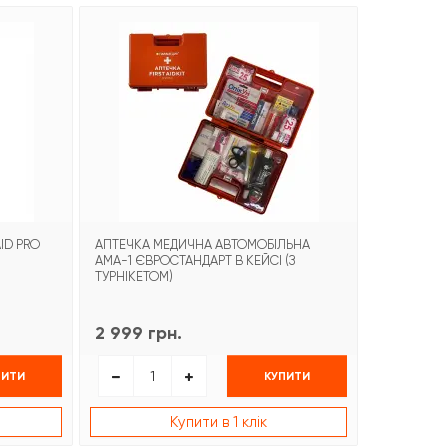
-21%
ID PRO
АПТЕЧКА МЕДИЧНА АВТОМОБІЛЬНА
БИНТ ГЕМО
АМА-1 ЄВРОСТАНДАРТ В КЕЙСІ (З
COMBAT G
ТУРНІКЕТОМ)
2 999 грн.
1 499 гр
ПИТИ
КУПИТИ
Купити в 1 клік