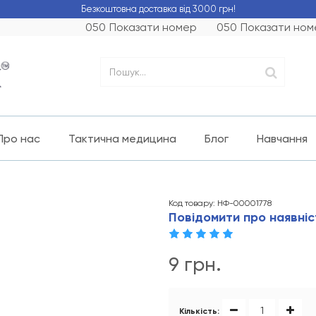
Безкоштовна доставка від 3000 грн!
050
Показати номер
050
Показати ном
Про нас
Тактична медицина
Блог
Навчання
Код товару: НФ-00001778
Повідомити про наявніс
9 грн.
Кількість: