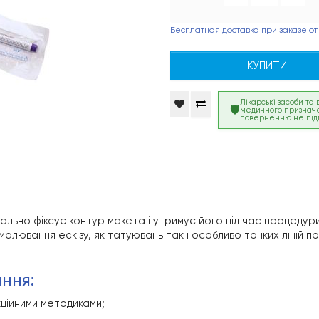
Бесплатная доставка при заказе от
КУПИТИ
Лікарські засоби та
медичного признач
поверненню не під
еально фіксує контур макета і утримує його під час процедури
алювання ескізу, як татуювань так і особливо тонких ліній при 
ання:
єкційними методиками;
;