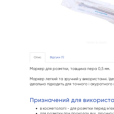
Hover to zoom
Опис
Відгуки (1)
Маркер для розмітки, товщина пера 0,5 мм.
Маркер легкий та зручний у використанні. Ід
ідеально підходить для точного і акуратного м
призначений для використ
в косметології - для розмітки перед ін'
для розмітки при проколах вух, пірсингу