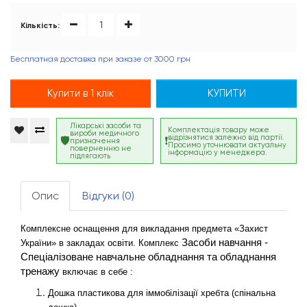
Кількість:
Бесплатная доставка при заказе от 3000 грн
Купити в 1 клік
КУПИТИ
Лікарські засоби та
Комплектація товару може
вироби медичного
відрізнятися залежно від партії.
призначення
Просимо уточнювати актуальну
поверненню не
інформацію у менеджера.
підлягають
Опис
Відгуки (0)
Комплексне оснащення для викладання предмета «Захист 
Засоби навчання - 
України» в закладах освіти. Комплекс 
Спеціалізоване навчальне обладнання та обладнання 
тренажу
 включає в себе :
Дошка пластикова для іммобілізації хребта (спінальна 