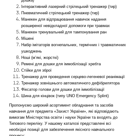
дошка)
Інтерактивний лазерний стрілецький тренажер (тир)
Пневматичний стрілецький тренажер (тир)
Манекен для відпрацювання навичок надання 
розширеної невідкладної допомоги при травмах
Манекен тренувальний для тампонування ран
Мішені
Набір імітаторів вогнепальних, термічних і травматичних 
ушкоджень
Ноші (м’які, жорсткі)
Ремені для дошки для іммобілізації хребта
Стійки для зброї
Тренажер для проведення серцево-легеневої реанімації
Тренажер зовнішнього автоматичного дефібрилятора
Фіксатор голови для дошки для іммобілізації
Шина для кінцівок (типу UNO Emergency Splint)
Пропонуємо широкий асортимент обладнання та засобів 
навчання для предмета «Захист України», які відповідають 
вимогам Міністерства освіти і науки України та входять до 
Типового переліку. У нашому каталозі представлені всі 
необхідні позиції для забезпечення якісного навчального 
процесу: