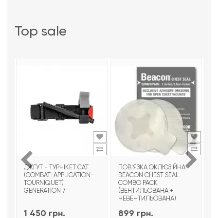
top sale
ДЖГУТ - ТУРНІКЕТ CAT
ПОВ'ЯЗКА ОКЛЮЗІЙНА
Т
(COMBAT-APPLICATION-
BEACON CHEST SEAL
T
TOURNIQUET)
COMBO PACK
З
GENERATION 7
(ВЕНТИЛЬОВАНА +
НЕВЕНТИЛЬОВАНА)
1 450 грн.
899 грн.
9