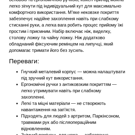
легко зігнути під індивідуальний кут для максимально 
комфортного використання. М’яке нековзке покриття 
забезпечує надійне захоплення навіть при слабкому 
стисканні руки, а легка вага робить процес прийому їжі 
простим і приємним. Набір включає ніж, виделку, 
столову ложку та чайну ложку. Ніж додатково 
обладнаний фіксуючим ремінцем на липучці, який 
допомагає тримати його без зусиль.
Переваги:
Гнучкий металевий корпус — можна налаштувати 
під зручний кут використання.
Ергономічні ручки з антиковзким покриттям — 
легко утримувати навіть при слабкому 
захопленні.
Легкі та міцні матеріали — не створюють 
навантаження на зап’ястя.
Підходять для людей з артритом, Паркінсоном, 
травмами рук або післяопераційним 
відновленням.