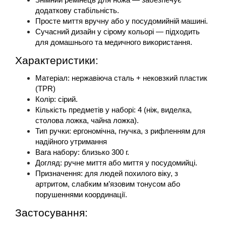
Знімний ремінець для ножа — забезпечує 
додаткову стабільність.
Просте миття вручну або у посудомийній машині.
Сучасний дизайн у сірому кольорі — підходить 
для домашнього та медичного використання.
Характеристики:
Матеріал: нержавіюча сталь + нековзкий пластик 
(TPR)
Колір: сірий.
Кількість предметів у наборі: 4 (ніж, виделка, 
столова ложка, чайна ложка).
Тип ручки: ергономічна, гнучка, з рифленням для 
надійного утримання
Вага набору: близько 300 г.
Догляд: ручне миття або миття у посудомийці.
Призначення: для людей похилого віку, з 
артритом, слабким м’язовим тонусом або 
порушеннями координації.
Застосування: