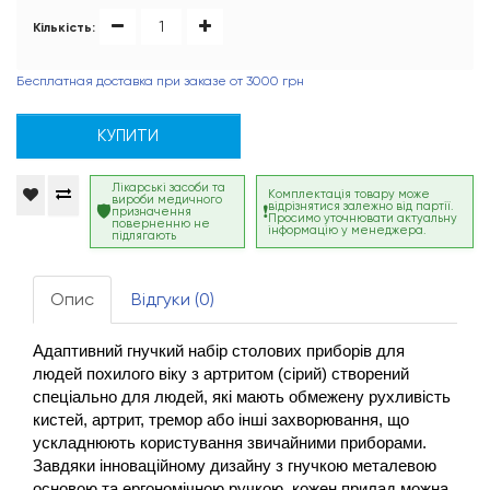
Кількість:
Бесплатная доставка при заказе от 3000 грн
КУПИТИ
Лікарські засоби та
Комплектація товару може
вироби медичного
відрізнятися залежно від партії.
призначення
Просимо уточнювати актуальну
поверненню не
інформацію у менеджера.
підлягають
Опис
Відгуки (0)
Адаптивний гнучкий набір столових приборів для 
людей похилого віку з артритом (сірий) створений 
спеціально для людей, які мають обмежену рухливість 
кистей, артрит, тремор або інші захворювання, що 
ускладнюють користування звичайними приборами. 
Завдяки інноваційному дизайну з гнучкою металевою 
основою та ергономічною ручкою, кожен прилад можна 