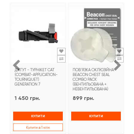
ДЖГУТ - ТУРНІКЕТ CAT
ПОВ'ЯЗКА ОКЛЮЗІЙНА
Т
(COMBAT-APPLICATION-
BEACON CHEST SEAL
T
TOURNIQUET)
COMBO PACK
З
GENERATION 7
(ВЕНТИЛЬОВАНА +
НЕВЕНТИЛЬОВАНА)
1 450 грн.
899 грн.
9
КУПИТИ
КУПИТИ
Купити в 1 клік