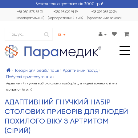
Безкоштовна доставка від 3000 грн!
+38 050 575 55 76
+380 95 022 91 19
+38 099 035 02 34
(корпоративный)
(корпоративний Київ)
(оформление заказа)
RU
Товари для реабілітації
Адаптивний посуд
Побутові пристосування
Адаптивний гнучкий набір столових приборів для людей похилого віку з
артритом (сірий)
АДАПТИВНИЙ ГНУЧКИЙ НАБІР
СТОЛОВИХ ПРИБОРІВ ДЛЯ ЛЮДЕЙ
ПОХИЛОГО ВІКУ З АРТРИТОМ
(СІРИЙ)