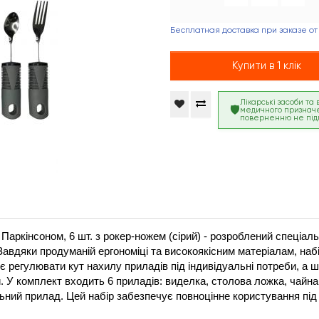
Бесплатная доставка при заказе от
Купити в 1 клік
Лікарські засоби та
медичного признач
поверненню не під
 Паркінсоном, 6 шт. з рокер-ножем (сірий) - розроблений спеціаль
Завдяки продуманій ергономіці та високоякісним матеріалам, наб
є регулювати кут нахилу приладів під індивідуальні потреби, а ш
 У комплект входить 6 приладів: виделка, столова ложка, чайна 
льний прилад. Цей набір забезпечує повноцінне користування під 