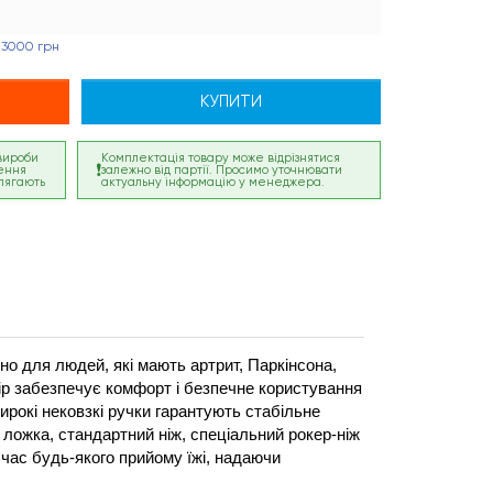
 3000 грн
КУПИТИ
 вироби
Комплектація товару може відрізнятися
ення
залежно від партії. Просимо уточнювати
лягають
актуальну інформацію у менеджера.
но для людей, які мають артрит, Паркінсона, 
ір забезпечує комфорт і безпечне користування 
ирокі нековзкі ручки гарантують стабільне 
ложка, стандартний ніж, спеціальний рокер-ніж 
час будь-якого прийому їжі, надаючи 