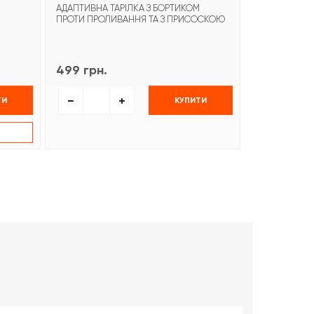
АДАПТИВНА ТАРІЛКА З БОРТИКОМ
АДАПТИВНИЙ 
ПРОТИ ПРОЛИВАННЯ ТА З ПРИСОСКОЮ
СТОЛОВИХ П
ПОХИЛОГО ВІ
499 грн.
999 грн.
ТИ
КУПИТИ