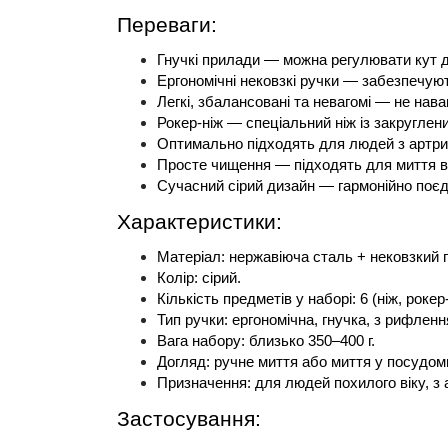
Переваги:
Гнучкі прилади — можна регулювати кут д
Ергономічні нековзкі ручки — забезпечую
Легкі, збалансовані та невагомі — не нава
Рокер-ніж — спеціальний ніж із закруглен
Оптимально підходять для людей з артрит
Просте чищення — підходять для миття в
Сучасний сірий дизайн — гармонійно поєдн
Характеристики:
Матеріал: нержавіюча сталь + нековзкий 
Колір: сірий.
Кількість предметів у наборі: 6 (ніж, рок
Тип ручки: ергономічна, гнучка, з рифлен
Вага набору: близько 350–400 г.
Догляд: ручне миття або миття у посудом
Призначення: для людей похилого віку, з
Застосування: