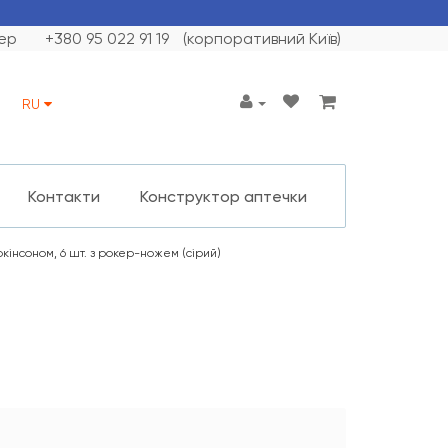
ер
+380 95 022 91 19
(корпоративний Київ)
RU
Контакти
Конструктор аптечки
ркінсоном, 6 шт. з рокер-ножем (сірий)