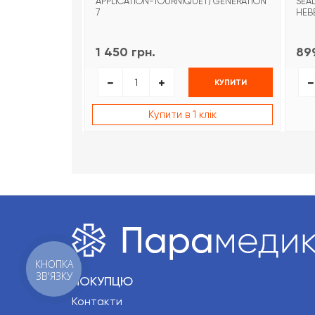
APPLICATION-TOURNIQUET) GENERATION
SEA
7
НЕВ
1 450 грн.
899
КУПИТИ
Купити в 1 клік
КНОПКА
ЗВ'ЯЗКУ
ПОКУПЦЮ
Контакти