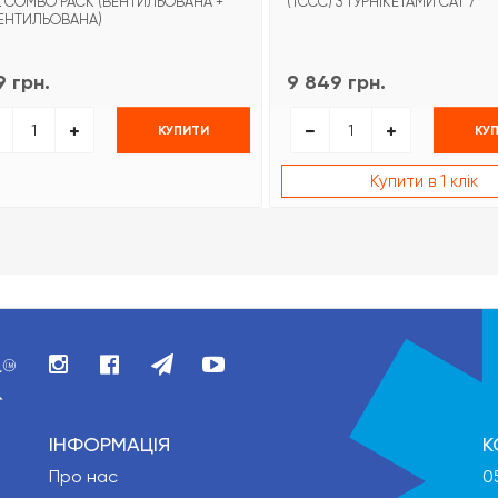
L COMBO PACK (ВЕНТИЛЬОВАНА +
(TCCC) З ТУРНІКЕТАМИ CAT 7
ЕНТИЛЬОВАНА)
 грн.
9 849 грн.
КУПИТИ
КУ
Купити в 1 клік
ІНФОРМАЦІЯ
К
Про нас
0