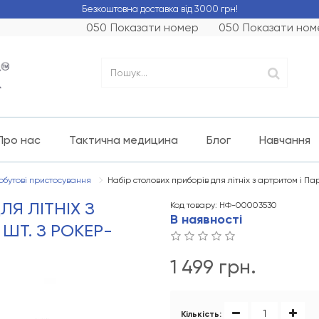
Безкоштовна доставка від 3000 грн!
050
Показати номер
050
Показати ном
Про нас
Тактична медицина
Блог
Навчання
обутові пристосування
Набір столових приборів для літніх з артритом і Па
Я ЛІТНІХ З
Код товару: НФ-00003530
В наявності
ШТ. З РОКЕР-
1 499 грн.
Кількість: