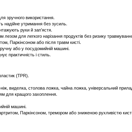
ля зручного використання.
ть надійне утримання без зусиль.
нтажують руки й зап’ястя.
им лезом для легкого нарізання продуктів без ризику травмуванн
ом, Паркінсоном або після травм кисті.
ручну або у посудомийній машині.
ує практичність і стиль.
пластик (TPR).
ер-ніж, виделка, столова ложка, чайна ложка, універсальний прила
ням для кращого захоплення.
ийній машині.
 артритом, Паркінсоном, тремором або зниженою рухливістю кист