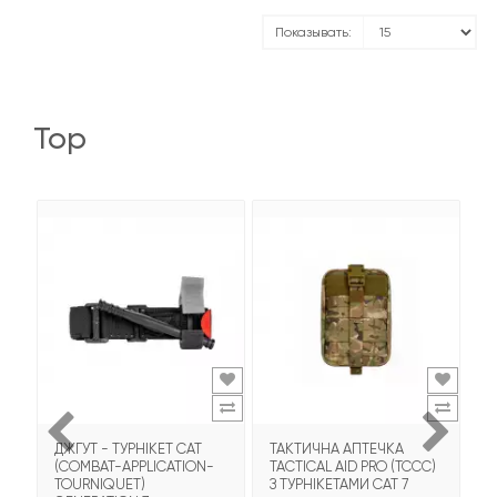
Показывать:
top
ДЖГУТ - ТУРНІКЕТ CAT
ТАКТИЧНА АПТЕЧКА
А
(COMBAT-APPLICATION-
TACTICAL AID PRO (TCCC)
А
TOURNIQUET)
З ТУРНІКЕТАМИ CAT 7
Є