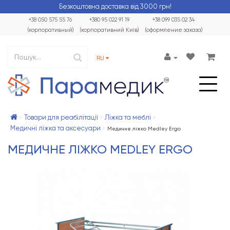
Безкоштовна доставка від 3000 грн!
+38 050 575 55 76
+380 95 022 91 19
+38 099 035 02 34
(корпоративный)
(корпоративний Київ)
(оформление заказа)
RU
Товари для реабілітації
Ліжка та меблі
Медичні ліжка та аксесуари
Медичне ліжко Medley Ergo
МЕДИЧНЕ ЛІЖКО MEDLEY ERGO