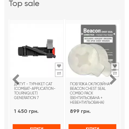
top sale
ДЖГУТ - ТУРНІКЕТ CAT
ПОВ'ЯЗКА ОКЛЮЗІЙНА
Т
(COMBAT-APPLICATION-
BEACON CHEST SEAL
T
TOURNIQUET)
COMBO PACK
З
GENERATION 7
(ВЕНТИЛЬОВАНА +
НЕВЕНТИЛЬОВАНА)
1 450 грн.
899 грн.
9
КУПИТИ
КУПИТИ