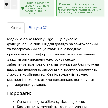
Лікарські засоби та
Комплектація товару може
вироби медичного
відрізнятися залежно від партії.
призначення
Просимо уточнювати актуальну
поверненню не
інформацію у менеджера.
підлягають
Опис
Відгуки (0)
Медичне ліжко Medley Ergo — це сучасне 
функціональне рішення для догляду за важкохворими 
та малорухомими пацієнтами. Воно поєднує 
ергономічність, комфорт і безпечність у користуванні. 
Завдяки оптимізованій конструкції секцій 
забезпечується правильна підтримка тіла без тиску на 
шкіру, що допомагає запобігати утворенню пролежнів. 
Ліжко легко збирається без інструментів, зручно 
миється і підходить як для домашнього догляду, так і 
для медичних установ.
Переваги:
Легка та швидка збірка однією людиною.
Компактність і зручність транспортування.