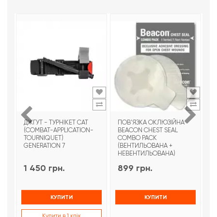
ДЖГУТ - ТУРНІКЕТ CAT
ПОВ'ЯЗКА ОКЛЮЗІЙНА
Т
(COMBAT-APPLICATION-
BEACON CHEST SEAL
T
TOURNIQUET)
COMBO PACK
З
GENERATION 7
(ВЕНТИЛЬОВАНА +
НЕВЕНТИЛЬОВАНА)
1 450 грн.
899 грн.
9
КУПИТИ
КУПИТИ
Купити в 1 клік