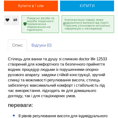
Купити в 1 клік
КУПИТИ
Лікарські засоби та
Комплектація товару може
вироби медичного
відрізнятися залежно від партії.
призначення
Просимо уточнювати актуальну
поверненню не
інформацію у менеджера.
підлягають
Опис
Відгуки (0)
стілець для ванни та душу зі спинкою doctor life 12533 
створений для комфортного та безпечного прийняття 
водних процедур людьми із порушеннями опорно-
рухового апарату. завдяки стійкій конструкції, зручній 
спинці та можливості регулювання висоти, стілець 
забезпечує максимальний комфорт і стабільність під 
час використання. підходить як для домашнього 
догляду, так і для стаціонарних умов.
переваги:
8 рівнів регулювання висоти для індивідуального 