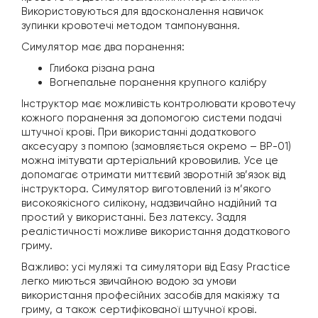
Використовуються для вдосконалення навичок
зупинки кровотечі методом тампонування.
Симулятор має два поранення:
Глибока різана рана
Вогнепальне поранення крупного калібру
Інструктор має можливість контролювати кровотечу
кожного поранення за допомогою системи подачі
штучної крові. При використанні додаткового
аксесуару з помпою (замовляється окремо – BP-01)
можна імітувати артеріальний крововилив. Усе це
допомагає отримати миттєвий зворотній зв’язок від
інструктора. Симулятор виготовлений із м’якого
високоякісного силікону, надзвичайно надійний та
простий у використанні. Без латексу. Задля
реалістичності можливе використання додаткового
гриму.
Важливо: усі муляжі та симулятори від Easy Practice
легко миються звичайною водою за умови
використання професійних засобів для макіяжу та
гриму, а також сертифікованої штучної крові.