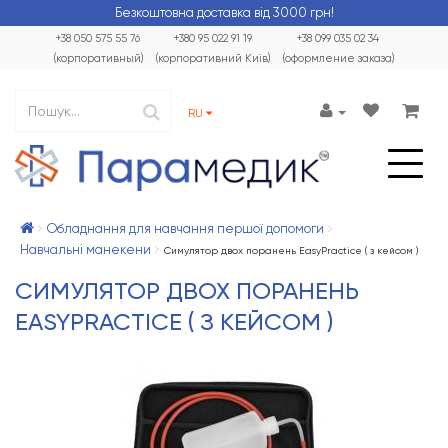
Безкоштовна доставка від 3000 грн!
+38 050 575 55 76
+380 95 022 91 19
+38 099 035 02 34
(корпоративный)
(корпоративний Київ)
(оформление заказа)
RU
Обладнання для навчання першої допомоги
Навчальні манекени
Симулятор двох поранень EasyPractice ( з кейсом )
СИМУЛЯТОР ДВОХ ПОРАНЕНЬ
EASYPRACTICE ( З КЕЙСОМ )