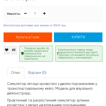
Кількість:
Бесплатная доставка при заказе от 3000 грн
Купити в 1 клік
КУПИТИ
Лікарські засоби та
Комплектація товару може
вироби медичного
відрізнятися залежно від партії.
призначення
Просимо уточнювати актуальну
поверненню не
інформацію у менеджера.
підлягають
Опис
Відгуки (0)
Симулятор імітації кровотечі з двома пораненнями у
транспортувальному кейсі. Модель для візуальної
демонстрації.
Практичний та реалістичний симулятор зупинки
кровотечі з двома незалежними пораненнями.