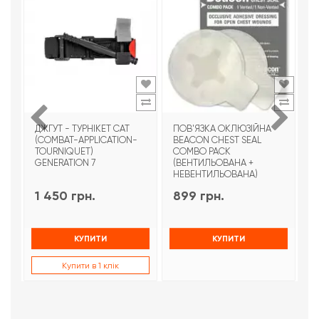
ДЖГУТ - ТУРНІКЕТ CAT
ПОВ'ЯЗКА ОКЛЮЗІЙНА
Т
(COMBAT-APPLICATION-
BEACON CHEST SEAL
T
TOURNIQUET)
COMBO PACK
З
GENERATION 7
(ВЕНТИЛЬОВАНА +
НЕВЕНТИЛЬОВАНА)
1 450 грн.
899 грн.
9
КУПИТИ
КУПИТИ
Купити в 1 клік