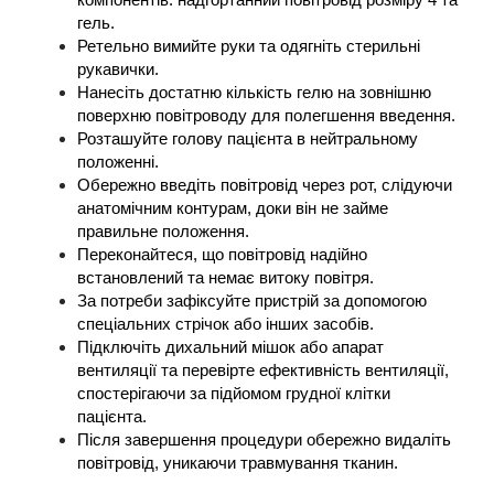
компонентів: надгортанний повітровід розміру 4 та 
гель.
Ретельно вимийте руки та одягніть стерильні 
рукавички.
Нанесіть достатню кількість гелю на зовнішню 
поверхню повітроводу для полегшення введення.
Розташуйте голову пацієнта в нейтральному 
положенні.
Обережно введіть повітровід через рот, слідуючи 
анатомічним контурам, доки він не займе 
правильне положення.
Переконайтеся, що повітровід надійно 
встановлений та немає витоку повітря.
За потреби зафіксуйте пристрій за допомогою 
спеціальних стрічок або інших засобів.
Підключіть дихальний мішок або апарат 
вентиляції та перевірте ефективність вентиляції, 
спостерігаючи за підйомом грудної клітки 
пацієнта.
Після завершення процедури обережно видаліть 
повітровід, уникаючи травмування тканин.