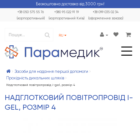
Безкоштовна доставка від 3000 грн!
+38 050 575 55 76
+380 95 022 91 19
+38 099 035 02 34
(корпоративный)
(корпоративний Київ)
(оформление заказа)
RU
Засоби для надання першої допомоги
Прохідність дихальних шляхів
Надглотковий повітропровід i-gel, розмір 4
НАДГЛОТКОВИЙ ПОВІТРОПРОВІД I-
GEL, РОЗМІР 4