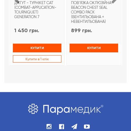
ДЖГУТ - ТУРНІКЕТ CAT
ПОВ'ЯЗКА ОКЛЮЗІЙНА
Т
(COMBAT-APPLICATION-
BEACON CHEST SEAL
T
TOURNIQUET)
COMBO PACK
З
GENERATION 7
(ВЕНТИЛЬОВАНА +
НЕВЕНТИЛЬОВАНА)
1 450 грн.
899 грн.
9
КУПИТИ
КУПИТИ
Купити в 1 клік