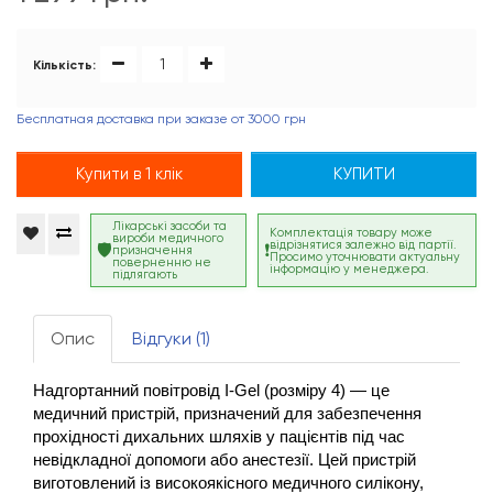
Кількість:
Бесплатная доставка при заказе от 3000 грн
Купити в 1 клік
КУПИТИ
Лікарські засоби та
Комплектація товару може
вироби медичного
відрізнятися залежно від партії.
призначення
Просимо уточнювати актуальну
поверненню не
інформацію у менеджера.
підлягають
Опис
Відгуки (1)
Надгортанний повітровід I-Gel (розміру 4) — це 
медичний пристрій, призначений для забезпечення 
прохідності дихальних шляхів у пацієнтів під час 
невідкладної допомоги або анестезії. Цей пристрій 
виготовлений із високоякісного медичного силікону, 