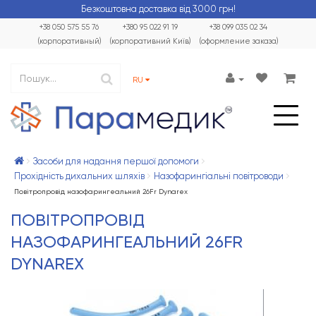
Безкоштовна доставка від 3000 грн!
+38 050 575 55 76
+380 95 022 91 19
+38 099 035 02 34
(корпоративный)
(корпоративний Київ)
(оформление заказа)
RU
Засоби для надання першої допомоги
Прохідність дихальних шляхів
Назофарингіальні повітроводи
Повітропровід назофарингеальний 26Fr Dynarex
ПОВІТРОПРОВІД
НАЗОФАРИНГЕАЛЬНИЙ 26FR
DYNAREX