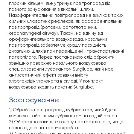
плоским кільцем, яке утримує повітропровід від
повного занурювання в дихальні шляхи.
Назофарингеальний повітропровід не виклікає таких
сильних блювотних рефлексів, як орофаренгіальний
повітропровід (ротовий, ротоглоточний,
oropharyngeal airway). Також, на відміну від
орофарингеального воздуховода, назальний
повітропровід забезпечує кращу прохідність
дихальних шляхів при переміщенні і транспортуванні
потерпілого. Перед постановкою слід обробити
зовнішню поверхню назального воздуховода
спеціалізованим лубрікантом Surgilube, який має
антисептичний ефект завдяки вмісту
хлоргексідінглюконата в складі. У комплект
воздуховода входить пакетик Surgilube.
застосування:
1) Обробіть повітропровід лубрікантом, який йде в
комплекті, або іншим лубрікантом на водній основі.
2) Обережно закиньте голову постраждалого, якщо
немає підозр на травми хребта.
3) Акуратно обертаючи повітропровід навколо своєї