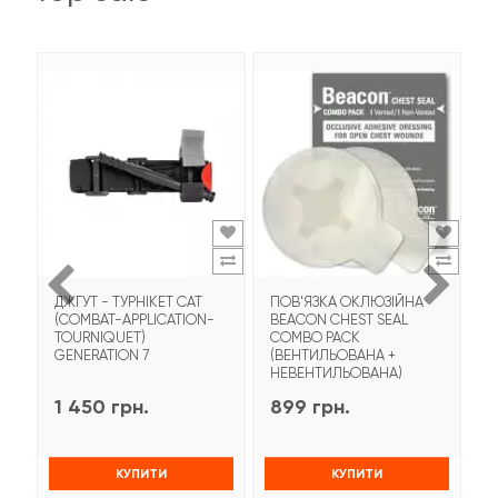
ДЖГУТ - ТУРНІКЕТ CAT
ПОВ'ЯЗКА ОКЛЮЗІЙНА
Т
(COMBAT-APPLICATION-
BEACON CHEST SEAL
T
TOURNIQUET)
COMBO PACK
З
GENERATION 7
(ВЕНТИЛЬОВАНА +
НЕВЕНТИЛЬОВАНА)
1 450 грн.
899 грн.
9
КУПИТИ
КУПИТИ