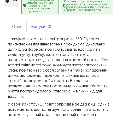
Комплектація товару може
вироби медичного
відрізнятися залежно від партії.
призначення
Просимо уточнювати актуальну
поверненню не
інформацію у менеджера.
підлягають
Опис
Відгуки (0)
Назофарингеальний повітропровід 26Fr Dynarex
призначений для відновлення прохідності дихальних
шляхів. За формою повітропровід представляє з
себе гнучку трубку, виготовлену з латексу, і
використовується для введення в носовій прохід. При
втраті свідомості може виникнути життезагрозливий
стан, пов'язаний з розслабленням м'язів і западанням
язика, що веде до перекриття дихальних шляхів і
гіпоксії, наслідком якої є смерть. Введення
воздуховода в носову порожнину дозволяє зберегти
життя постраждалого, створюючи вільний хід для
дихання.
У своїй конструкції повітропровід має два кінці, один з
яких має зріз, що полегшує його введення в назальну
порожнину, інший кінець оснащений широким і