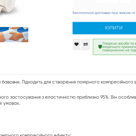
Бесплатная доставка при заказе от
КУПИТИ
Лікарські засоби та
медичного признач
поверненню не під
м бавовни. Підходить для створення помірного компресійного 
йного застосування з еластичністю приблизно 95%. Він особли
х умовах.
омірного компресійного ефекту;