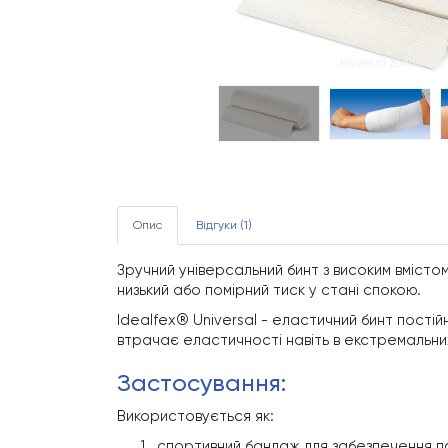
Hover to zoom
Опис
Відгуки (1)
Зручний універсальний бинт з високим вмісто
низький або помірний тиск у стані спокою.
Idealfex® Universal - еластичний бинт пості
втрачає еластичності навіть в екстремальни
застосування:
Використовується як:
спортивний бандаж для забезпечення п