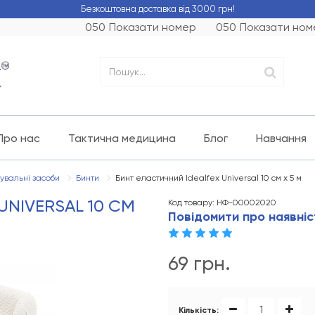
Безкоштовна доставка від 3000 грн!
050
Показати номер
050
Показати ном
Про нас
Тактична медицина
Блог
Навчання
увальні засоби
Бинти
Бинт еластичний Idealfex Universal 10 см х 5 м
UNIVERSAL 10 СМ
Код товару: НФ-00002020
Повідомити про наявніс
69 грн.
Кількість: