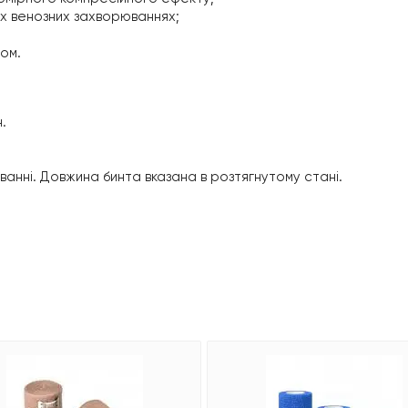
их венозних захворюваннях;
том.
н.
куванні. Довжина бинта вказана в розтягнутому стані.