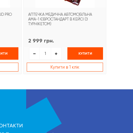
ID PRO
АПТЕЧКА МЕДИЧНА АВТОМОБІЛЬНА
БИНТ ГЕМО
АМА-1 ЄВРОСТАНДАРТ В КЕЙСІ (З
COMBAT G
ТУРНІКЕТОМ)
2 999 грн.
1 499 гр
ПИТИ
КУПИТИ
Купити в 1 клік
ОНТАКТИ