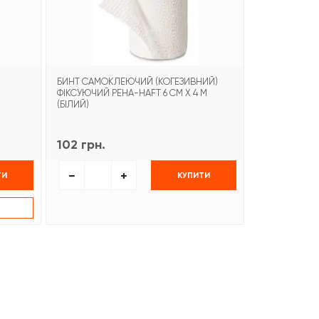
БИНТ САМОКЛЕЮЧИЙ (КОГЕЗИВНИЙ)
БИНТ САМОФ
ФІКСУЮЧИЙ PEHA-HAFT 6 СМ Х 4 М
(БІЛИЙ)
102 грн.
99 грн.
ТИ
КУПИТИ
К