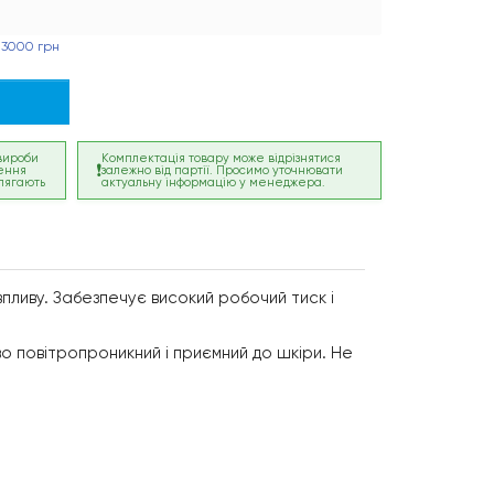
 3000 грн
 вироби
Комплектація товару може відрізнятися
ення
залежно від партії. Просимо уточнювати
лягають
актуальну інформацію у менеджера.
впливу. Забезпечує високий робочий тиск і
во повітропроникний і приємний до шкіри. Не