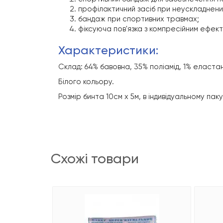
профілактичний засіб при неускладнен
бандаж при спортивних травмах;
фіксуюча пов'язка з компресійним ефек
характеристики:
Склад: 64% бавовна, 35% поліамід, 1% еласта
Білого кольору.
Розмір бинта 10см х 5м, в індивідуальному па
схожі товари