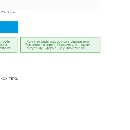
 3000 грн
 вироби
Комплектація товару може відрізнятися
ення
залежно від партії. Просимо уточнювати
лягають
актуальну інформацію у менеджера.
ках тіла.