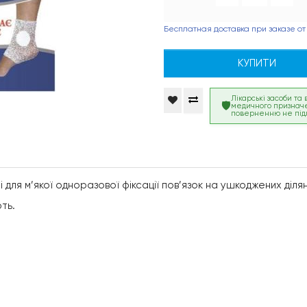
Бесплатная доставка при заказе от
КУПИТИ
Лікарські засоби та
медичного признач
поверненню не під
 для м’якої одноразової фіксації пов’язок на ушкоджених ділян
ть.