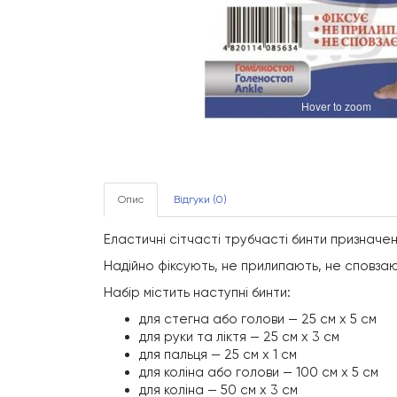
Hover to zoom
Опис
Відгуки (0)
Еластичні сітчасті трубчасті бинти призначені
Надійно фіксують, не прилипають, не сповзаю
Набір містить наступні бинти:
для стегна або голови — 25 см х 5 см
для руки та ліктя — 25 см х 3 см
для пальця — 25 см х 1 см
для коліна або голови — 100 см х 5 см
для коліна — 50 см х 3 см