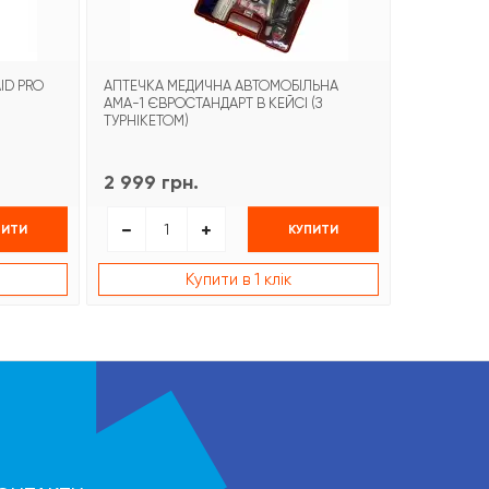
ID PRO
АПТЕЧКА МЕДИЧНА АВТОМОБІЛЬНА
БИНТ ГЕМО
АМА-1 ЄВРОСТАНДАРТ В КЕЙСІ (З
COMBAT G
ТУРНІКЕТОМ)
2 999 грн.
1 499 гр
ПИТИ
КУПИТИ
Купити в 1 клік