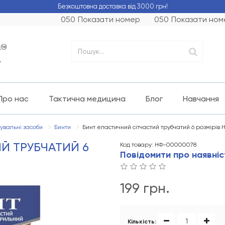
Безкоштовна доставка від 3000 грн!
050
Показати номер
050
Показати ном
Про нас
Тактична медицина
Блог
Навчання
увальні засоби
Бинти
Бинт еластичний сітчастий трубчатий 6 розмірів 
Й ТРУБЧАТИЙ 6
Код товару: НФ-00000078
Повідомити про наявніс
199 грн.
Кількість: