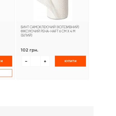
БИНТ САМОКЛЕЮЧИЙ (КОГЕЗИВНИЙ)
БИНТ САМОФ
ФІКСУЮЧИЙ PEHA-HAFT 6 СМ Х 4 М
(БІЛИЙ)
102 грн.
99 грн.
ТИ
КУПИТИ
К