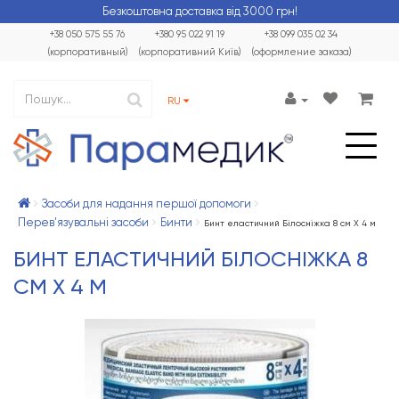
Безкоштовна доставка від 3000 грн!
+38 050 575 55 76
+380 95 022 91 19
+38 099 035 02 34
(корпоративный)
(корпоративний Київ)
(оформление заказа)
RU
Засоби для надання першої допомоги
Перев'язувальні засоби
Бинти
Бинт еластичний Білосніжка 8 см Х 4 м
БИНТ ЕЛАСТИЧНИЙ БІЛОСНІЖКА 8
СМ Х 4 М