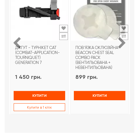
ДЖГУТ - ТУРНІКЕТ CAT
ПОВ'ЯЗКА ОКЛЮЗІЙНА
Т
(COMBAT-APPLICATION-
BEACON CHEST SEAL
T
TOURNIQUET)
COMBO PACK
З
GENERATION 7
(ВЕНТИЛЬОВАНА +
НЕВЕНТИЛЬОВАНА)
1 450 грн.
899 грн.
9
КУПИТИ
КУПИТИ
Купити в 1 клік