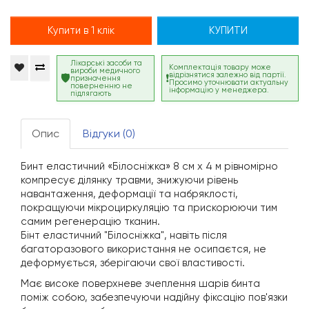
Купити в 1 клік
КУПИТИ
Лікарські засоби та
Комплектація товару може
вироби медичного
відрізнятися залежно від партії.
призначення
Просимо уточнювати актуальну
поверненню не
інформацію у менеджера.
підлягають
Опис
Відгуки (0)
Бинт еластичний «Білосніжка» 8 см x 4 м рівномірно
компресує ділянку травми, знижуючи рівень
навантаження, деформації та набряклості,
покращуючи мікроциркуляцію та прискорюючи тим
самим регенерацію тканин.
Бінт еластичний "Білосніжка", навіть після
багаторазового використання не осипаєтся, не
деформується, зберігаючи свої властивості.
Має високе поверхневе зчеплення шарів бинта
поміж собою, забезпечуючи надійну фіксацію пов'язки