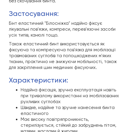
без скочування бинта.
застосування:
Бінт еластичний "Білосніжка" надійно фіксує
лікувальні пов'язки, компреси, перев'язочні засоби
усіх типів, канюлі тощо.
Також еластичний бинт використовується як
фіксуюча та компресуюча пов'язка для імобілізації
травмованих суглобів та попошкоджених м'яких
тканин, практично не знижуючи мобільності, також
для закріплення шин медичних фіксуючих.
характеристики:
Надійна фіксація, зручна експлуатація навіть
при тривалому використанні на імобілізованих
рухливих суглобах
Швидке, надійне та зручне нанесення бинта
еластичного
Має високу повітряпроникність,
стерилізується, стійкий до забруднень пітом,
мазями, маслами й жирами