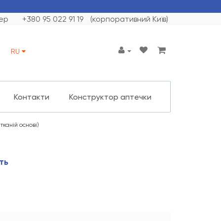
ер
+380 95 022 91 19
(корпоративний Київ)
RU
Контакти
Конструктор аптечки
тканій основі)
ть