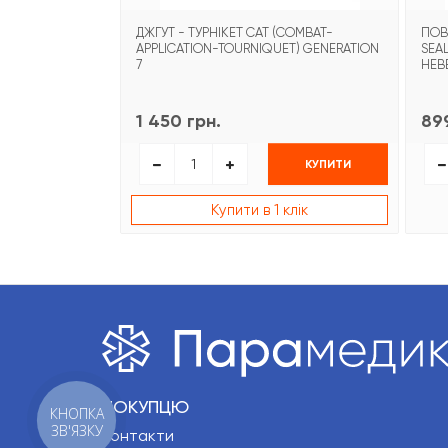
ДЖГУТ - ТУРНІКЕТ CAT (COMBAT-
ПОВ
APPLICATION-TOURNIQUET) GENERATION
SEA
7
НЕВ
1 450 грн.
899
КУПИТИ
Купити в 1 клік
ПОКУПЦЮ
КНОПКА
ЗВ'ЯЗКУ
Контакти