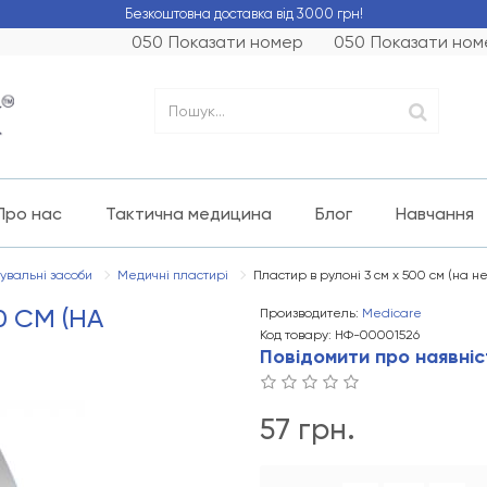
Безкоштовна доставка від 3000 грн!
050
Показати номер
050
Показати ном
Про нас
Тактична медицина
Блог
Навчання
увальні засоби
Медичні пластирі
Пластир в рулоні 3 см х 500 см (на не
0 СМ (НА
Производитель:
Medicare
Код товару: НФ-00001526
Повідомити про наявніс
57 грн.