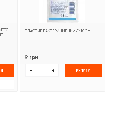
ИТТЯ
СМУЖКИ ДЛЯ
ПЛАСТИР БАКТЕРИЦИДНИЙ 6Х10СМ
ШТ
РАН OMNISTR
9 грн.
40 грн.
ТИ
КУПИТИ
К