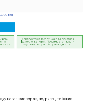
 3000 грн
 вироби
Комплектація товару може відрізнятися
ення
залежно від партії. Просимо уточнювати
лягають
актуальну інформацію у менеджера.
ку невеликих порізів, подряпин, та інших