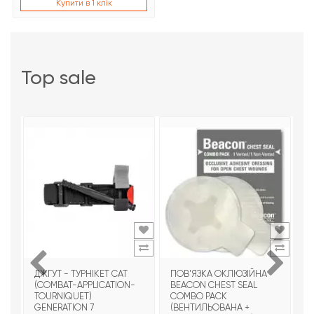
Купити в 1 клік
top sale
ДЖГУТ - ТУРНІКЕТ CAT
ПОВ'ЯЗКА ОКЛЮЗІЙНА
Т
(COMBAT-APPLICATION-
BEACON CHEST SEAL
T
TOURNIQUET)
COMBO PACK
З
GENERATION 7
(ВЕНТИЛЬОВАНА +