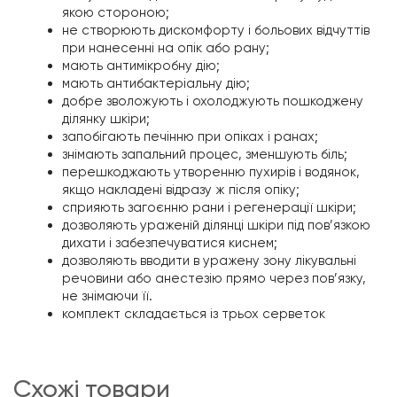
якою стороною;
не створюють дискомфорту і больових відчуттів
при нанесенні на опік або рану;
мають антимікробну дію;
мають антибактеріальну дію;
добре зволожують і охолоджують пошкоджену
ділянку шкіри;
запобігають печінню при опіках і ранах;
знімають запальний процес, зменшують біль;
перешкоджають утворенню пухирів і водянок,
якщо накладені відразу ж після опіку;
сприяють загоєнню рани і регенерації шкіри;
дозволяють ураженій ділянці шкіри під пов’язкою
дихати і забезпечуватися киснем;
дозволяють вводити в уражену зону лікувальні
речовини або анестезію прямо через пов’язку,
не знімаючи її.
комплект складається із трьох серветок
схожі товари