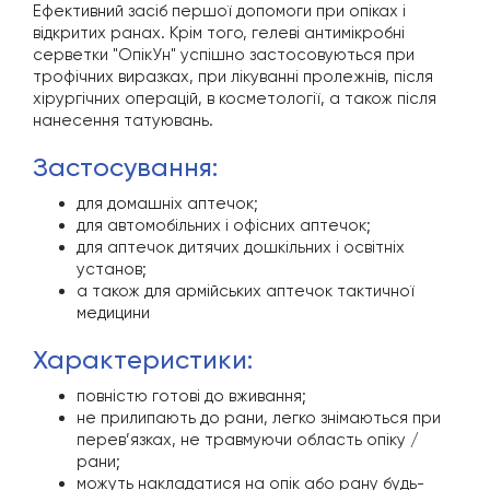
Ефективний засіб першої допомоги при опіках і
відкритих ранах. Крім того, гелеві антимікробні
серветки "ОпікУн" успішно застосовуються при
трофічних виразках, при лікуванні пролежнів, після
хірургічних операцій, в косметології, а також після
нанесення татуювань.
застосування:
для домашніх аптечок;
для автомобільних і офісних аптечок;
для аптечок дитячих дошкільних і освітніх
установ;
а також для армійських аптечок тактичної
медицини
характеристики:
повністю готові до вживання;
не прилипають до рани, легко знімаються при
перев’язках, не травмуючи область опіку /
рани;
можуть накладатися на опік або рану будь-