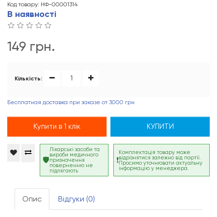
Код товару: НФ-00001314
В наявності
149 грн.
Кількість:
Бесплатная доставка при заказе от 3000 грн
Купити в 1 клік
КУПИТИ
Лікарські засоби та
Комплектація товару може
вироби медичного
відрізнятися залежно від партії.
призначення
Просимо уточнювати актуальну
поверненню не
інформацію у менеджера.
підлягають
Опис
Відгуки (0)