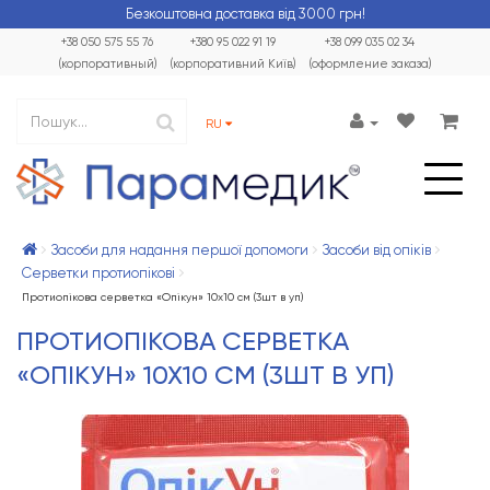
Безкоштовна доставка від 3000 грн!
+38 050 575 55 76
+380 95 022 91 19
+38 099 035 02 34
(корпоративный)
(корпоративний Київ)
(оформление заказа)
RU
Засоби для надання першої допомоги
Засоби від опіків
Серветки протиопікові
Протиопікова серветка «Опікун» 10х10 см (3шт в уп)
ПРОТИОПІКОВА СЕРВЕТКА
«ОПІКУН» 10Х10 СМ (3ШТ В УП)