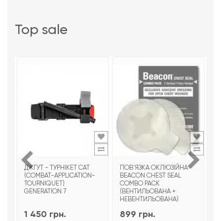
top sale
ДЖГУТ - ТУРНІКЕТ CAT
ПОВ'ЯЗКА ОКЛЮЗІЙНА
Т
(COMBAT-APPLICATION-
BEACON CHEST SEAL
T
TOURNIQUET)
COMBO PACK
З
GENERATION 7
(ВЕНТИЛЬОВАНА +
НЕВЕНТИЛЬОВАНА)
1 450 грн.
899 грн.
9