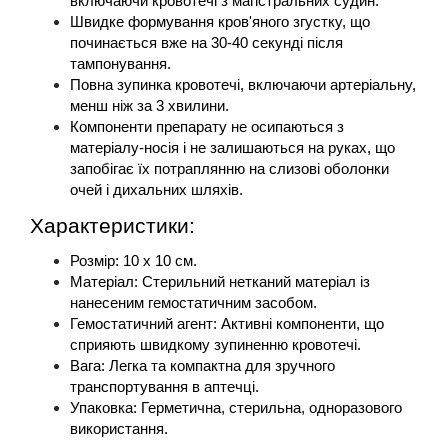
включаючи кровотечі з магістральних судин.
Швидке формування кров'яного згустку, що 
починається вже на 30-40 секунді після 
тампонування.
Повна зупинка кровотечі, включаючи артеріальну, 
менш ніж за 3 хвилини.
Компоненти препарату не осипаються з 
матеріалу-носія і не залишаються на руках, що 
запобігає їх потраплянню на слизові оболонки 
очей і дихальних шляхів.
Характеристики:
Розмір: 10 х 10 см.
Матеріал: Стерильний нетканий матеріал із 
нанесеним гемостатичним засобом.
Гемостатичний агент: Активні компоненти, що 
сприяють швидкому зупиненню кровотечі.
Вага: Легка та компактна для зручного 
транспортування в аптечці.
Упаковка: Герметична, стерильна, одноразового 
використання.