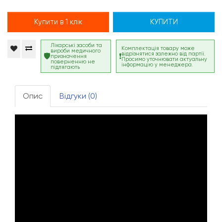
Купити в 1 клік
КУПИТИ
Лікарські засоби та
Комплектація товару може
вироби медичного
відрізнятися залежно від партії.
призначення
Просимо уточнювати актуальну
поверненню не
інформацію у менеджера.
підлягають
Опис
Відгуки (0)