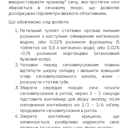
використовувати «ранкову" сечу, яка протягом ночі
збирається в сечовому міхурі, що дозволяє
досліджувані параметри вважати об'єктивними.
Що обов'язково слід зробити:
Ретельний туалет статевих органів: мильним
розчином з наступним обмиванням кип'яченою
водою; або 0,02% розчином фурациліну (5
таблеток на 0,5 л кип'яченої води); або 0,02%
-0,1% розчином марганцівки (інтенсивний
бузковий колір).
Чоловіки перед сечовипусканням повинні
відтягнути шкірну складку і звільнити зовнішній
отвір сечовипускального каналу, жінки -
розсунути статеві губи.
Збирати середню порцію сечі: почати
сечовипускання в унітаз; через 2 - 3 секунди
підставити контейнер для збору аналізу; після
наповнення контейнера на 2/3 - 3/4 об'єму
продовжити сечовипускання в унітаз.
Закрити контейнер кришкою, що
загвинчується, розбірливо надписати своє
прізвище та ініціали, дату і час збору аналізу.