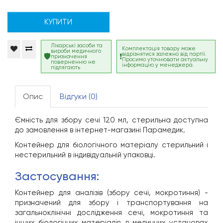
КУПИТИ
Лікарські засоби та
Комплектація товару може
вироби медичного
відрізнятися залежно від партії.
призначення
Просимо уточнювати актуальну
поверненню не
інформацію у менеджера.
підлягають
Опис
Відгуки (0)
Ємність для збору сечі 120 мл, стерильна доступна
до замовлення в інтернет-магазині Парамедик.
Контейнер для біологічного матеріалу стерильний і
нестерильний в індивідуальній упаковці.
застосування:
Контейнер для аналізів (збору сечі, мокротиння) -
призначений для збору і транспортування на
загальноклінічні дослідження сечі, мокротиння та
інших біологічних матеріалів, в медичних установах