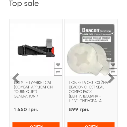
top sale
ДЖГУТ - ТУРНІКЕТ CAT
ПОВ'ЯЗКА ОКЛЮЗІЙНА
Т
(COMBAT-APPLICATION-
BEACON CHEST SEAL
T
TOURNIQUET)
COMBO PACK
З
GENERATION 7
(ВЕНТИЛЬОВАНА +
НЕВЕНТИЛЬОВАНА)
1 450 грн.
899 грн.
9
КУПИТИ
КУПИТИ