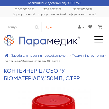
Безкоштовна доставка від 3000 грн!
+38 050 575 55 76
+380 95 022 91 19
+38 099 035 02 34
(корпоративный)
(корпоративний Київ)
(оформление заказа)
RU
Засоби для надання першої допомоги
Медичні інструменти
Контейнер д/сбору біоматеріалу,150мл, стер
КОНТЕЙНЕР Д/СБОРУ
БІОМАТЕРІАЛУ,150МЛ, СТЕР