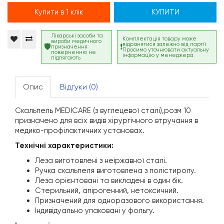
Купити в 1 клік
КУПИТИ
Лікарські засоби та
Комплектація товару може
вироби медичного
відрізнятися залежно від партії.
призначення
Просимо уточнювати актуальну
поверненню не
інформацію у менеджера.
підлягають
Опис
Відгуки (0)
Скальпель MEDICARE (з вуглецевої сталі),розм 10
призначено для всіх видів хірургічного втручання в
медико-профілактичних установах.
Технічні характеристики:
Леза виготовлені з неіржавної сталі.
Ручка скальпеля виготовлена з полістиролу.
Леза орієнтовані та викладені в один бік.
Стерильний, апірогенний, нетоксичний.
Призначений для одноразового використання.
Індивідуально упаковані у фольгу.