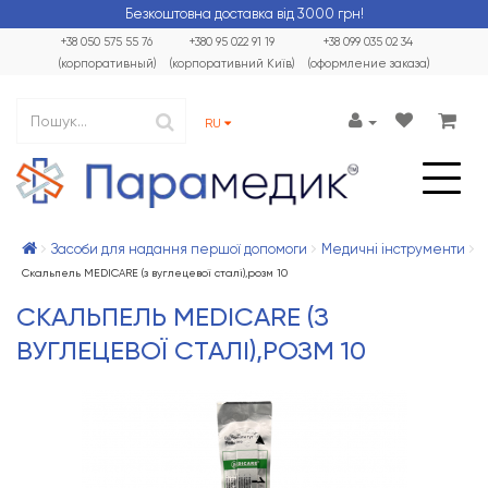
Безкоштовна доставка від 3000 грн!
+38 050 575 55 76
+380 95 022 91 19
+38 099 035 02 34
(корпоративный)
(корпоративний Київ)
(оформление заказа)
RU
Засоби для надання першої допомоги
Медичні інструменти
Скальпель MEDICARE (з вуглецевої сталі),розм 10
СКАЛЬПЕЛЬ MEDICARE (З
ВУГЛЕЦЕВОЇ СТАЛІ),РОЗМ 10