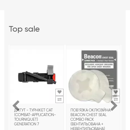
top sale
ДЖГУТ - ТУРНІКЕТ CAT
ПОВ'ЯЗКА ОКЛЮЗІЙНА
Т
(COMBAT-APPLICATION-
BEACON CHEST SEAL
T
TOURNIQUET)
COMBO PACK
З
GENERATION 7
(ВЕНТИЛЬОВАНА +
НЕВЕНТИЛЬОВАНА)