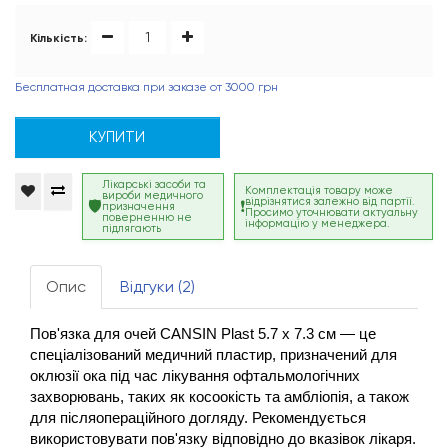
Кількість:
Бесплатная доставка при заказе от 3000 грн
КУПИТИ
Лікарські засоби та
Комплектація товару може
вироби медичного
відрізнятися залежно від партії.
призначення
Просимо уточнювати актуальну
поверненню не
інформацію у менеджера.
підлягають
Опис
Відгуки (2)
Пов'язка для очей CANSIN Plast 5.7 x 7.3 см — це 
спеціалізований медичний пластир, призначений для 
оклюзії ока під час лікування офтальмологічних 
захворювань, таких як косоокість та амбліопія, а також 
для післяопераційного догляду. Рекомендується 
використовувати пов'язку відповідно до вказівок лікаря. 