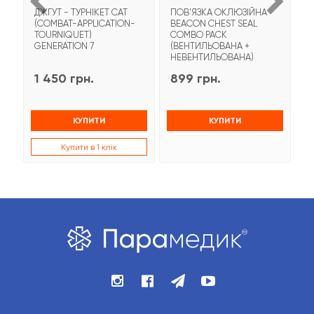
ДЖГУТ - ТУРНІКЕТ CAT
ПОВ'ЯЗКА ОКЛЮЗІЙНА
Т
(COMBAT-APPLICATION-
BEACON CHEST SEAL
T
TOURNIQUET)
COMBO PACK
З
GENERATION 7
(ВЕНТИЛЬОВАНА +
НЕВЕНТИЛЬОВАНА)
1 450 грн.
899 грн.
9
КУПИТИ
КУПИТИ
Купити в 1 клік