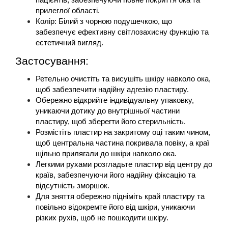
пацієнтів, забезпечуючи повне покриття ока та 
прилеглої області.
Колір: Білий з чорною подушечкою, що 
забезпечує ефективну світлозахисну функцію та 
естетичний вигляд.
Застосування:
Ретельно очистіть та висушіть шкіру навколо ока, 
щоб забезпечити надійну адгезію пластиру.
Обережно відкрийте індивідуальну упаковку, 
уникаючи дотику до внутрішньої частини 
пластиру, щоб зберегти його стерильність.
Розмістіть пластир на закритому оці таким чином, 
щоб центральна частина покривала повіку, а краї 
щільно прилягали до шкіри навколо ока.
Легкими рухами розгладьте пластир від центру до 
країв, забезпечуючи його надійну фіксацію та 
відсутність зморшок.
Для зняття обережно підніміть край пластиру та 
повільно відокремте його від шкіри, уникаючи 
різких рухів, щоб не пошкодити шкіру.