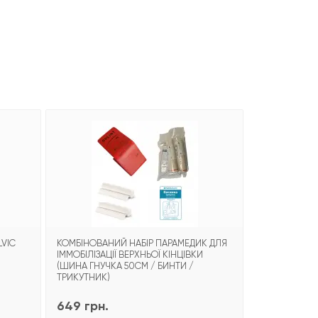
LVIC
КОМБІНОВАНИЙ НАБІР ПАРАМЕДИК ДЛЯ
КОМБІНОВАНИ
ІММОБІЛІЗАЦІЇ ВЕРХНЬОЇ КІНЦІВКИ
ІММОБІЛІЗАЦІ
(ШИНА ГНУЧКА 50СМ / БИНТИ /
(ШИНА ГНУЧК
ТРИКУТНИК)
649 грн.
579 грн.