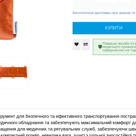
Бесплатная доставка при заказе от
КУПИТИ
Лікарські засоби та
медичного признач
поверненню не під
нструмент для безпечного та ефективного транспортування постра
едичного обладнання та забезпечують максимальний комфорт для 
снащення для медичних та рятувальних служб, забезпечуючи шви
мпактний розмір, невелика вага, зшиті з щільної зносостійкої т