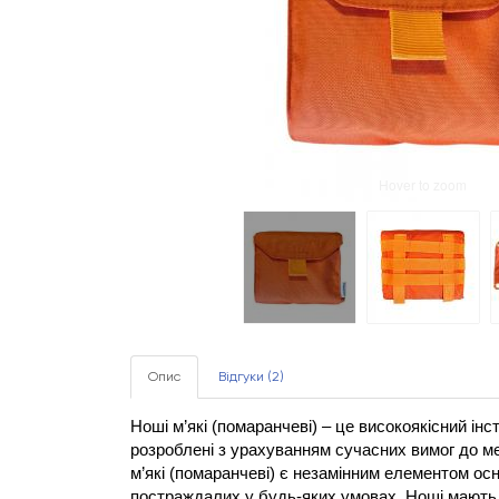
Hover to zoom
Опис
Відгуки (2)
Ноші м’які (помаранчеві) – це високоякісний і
розроблені з урахуванням сучасних вимог до м
м’які (помаранчеві) є незамінним елементом о
постраждалих у будь-яких умовах. Ноші мають ко