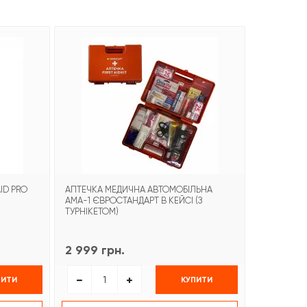
-21%
ID PRO
АПТЕЧКА МЕДИЧНА АВТОМОБІЛЬНА
БИНТ ГЕМО
АМА-1 ЄВРОСТАНДАРТ В КЕЙСІ (З
COMBAT G
ТУРНІКЕТОМ)
2 999 грн.
1 499 гр
ПИТИ
КУПИТИ