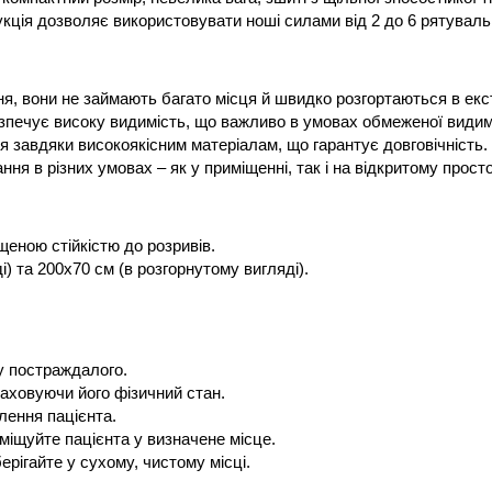
ція дозволяє використовувати ноші силами від 2 до 6 рятувальн
ання, вони не займають багато місця й швидко розгортаються в ек
зпечує високу видимість, що важливо в умовах обмеженої видим
я завдяки високоякісним матеріалам, що гарантує довговічність.
ня в різних умовах – як у приміщенні, так і на відкритому просто
щеною стійкістю до розривів.
) та 200х70 см (в розгорнутому вигляді).
зу постраждалого.
раховуючи його фізичний стан.
лення пацієнта.
еміщуйте пацієнта у визначене місце.
берігайте у сухому, чистому місці.