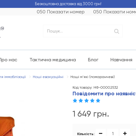
Безкоштовна доставка від 3000 грн!
050
Показати номер
050
Показати ном
Про нас
Тактична медицина
Блог
Навчання
я іммобілізації
Ноші евакуаційні
Ноші м'які (помаранчеві)
Код товару: НФ-00002532
Повідомити про наявніс
1 649 грн.
Кількість: