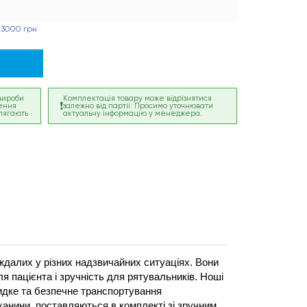
 3000 грн
 вироби
Комплектація товару може відрізнятися
ення
залежно від партії. Просимо уточнювати
лягають
актуальну інформацію у менеджера.
ждалих у різних надзвичайних ситуаціях. Вони 
пацієнта і зручність для рятувальників. Ноші 
дке та безпечне транспортування 
канини, поставляються в комплекті зі зручним 