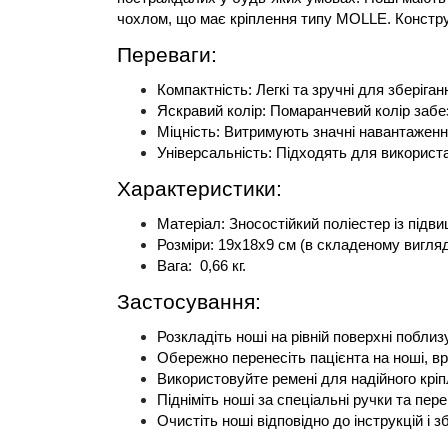
чохлом, що має кріплення типу MOLLE. Конструк
Переваги:
Компактність: Легкі та зручні для зберіг
Яскравий колір: Помаранчевий колір забе
Міцність: Витримують значні навантаженн
Універсальність: Підходять для використан
Характеристики:
Матеріал: Зносостійкий поліестер із підви
Розміри: 19х18х9 см (в складеному вигляді
Вага:  0,66 кг.
Застосування:
Розкладіть ноші на рівній поверхні побли
Обережно перенесіть пацієнта на ноші, в
Використовуйте ремені для надійного кріп
Підніміть ноші за спеціальні ручки та пер
Очистіть ноші відповідно до інструкцій і з