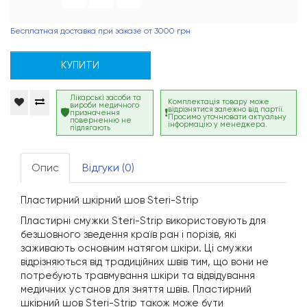
Бесплатная доставка при заказе от 3000 грн
КУПИТИ
Лікарські засоби та
Комплектація товару може
вироби медичного
відрізнятися залежно від партії.
призначення
Просимо уточнювати актуальну
поверненню не
інформацію у менеджера.
підлягають
Опис
Відгуки (0)
Пластирний шкірний шов Steri-Strip
Пластирні смужки Steri-Strip використовують для
безшовного зведення країв ран і порізів, які
заживають основним натягом шкіри. Ці смужки
відрізняються від традиційних швів тим, що вони не
потребують травмування шкіри та відвідування
медичних установ для зняття швів. Пластирний
шкірний шов Steri-Strip також може бути