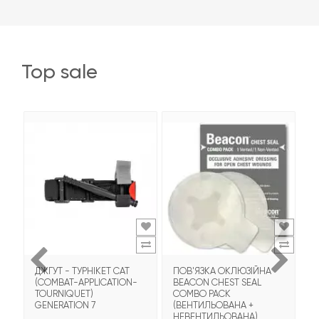
top sale
ДЖГУТ - ТУРНІКЕТ CAT
ПОВ'ЯЗКА ОКЛЮЗІЙНА
Т
(COMBAT-APPLICATION-
BEACON CHEST SEAL
T
TOURNIQUET)
COMBO PACK
З
GENERATION 7
(ВЕНТИЛЬОВАНА +
НЕВЕНТИЛЬОВАНА)