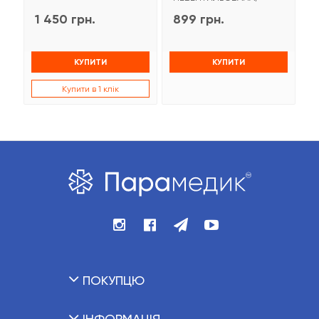
1 450 грн.
899 грн.
9
КУПИТИ
КУПИТИ
Купити в 1 клік
ПОКУПЦЮ
ІНФОРМАЦІЯ