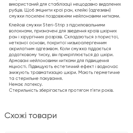
використаний для стабілізації нещодавно видалених
рубців. Щоб зміцнити краї ран, клейкі (адгезивні)
смужки посилені поздовжніми нейлоновими нитками.
Клейові смужки Steri-Strip з підсилювальними
волокнами, призначені для зведення країв шкірних
ран і хірургічних розрізів. Складаються з пористої,
нетканої основи, покритої низькоалергенним
акрилатним адгезивом. Коли смужка піддається
додатковому тиску, він прикріплюється до шкіри.
Армовані нейлоновими нитками для підвищення
міцності. Підвищують естетичний ефект і водночас
знижують травматизацію шкіри. Мають герметичне
та стерильне пакування.
Немає латексу.
Стерильність зберігається протягом п'яти років.
схожі товари