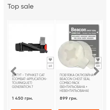
top sale
ДЖГУТ - ТУРНІКЕТ CAT
ПОВ'ЯЗКА ОКЛЮЗІЙНА
Т
(COMBAT-APPLICATION-
BEACON CHEST SEAL
T
TOURNIQUET)
COMBO PACK
З
GENERATION 7
(ВЕНТИЛЬОВАНА +
НЕВЕНТИЛЬОВАНА)
1 450 грн.
899 грн.
9