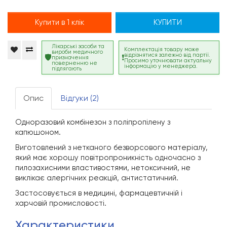
Купити в 1 клік
КУПИТИ
Лікарські засоби та
Комплектація товару може
вироби медичного
відрізнятися залежно від партії.
призначення
Просимо уточнювати актуальну
поверненню не
інформацію у менеджера.
підлягають
Опис
Відгуки (2)
Одноразовий комбінезон з поліпропілену з
капюшоном.
Виготовлений з нетканого безворсового матеріалу,
який має хорошу повітропроникність одночасно з
пилозахисними властивостями, нетоксичний, не
виклікає алергічних реакцій, антистатичний.
Застосовується в медицині, фармацевтичній і
харчовій промисловості.
характеристики