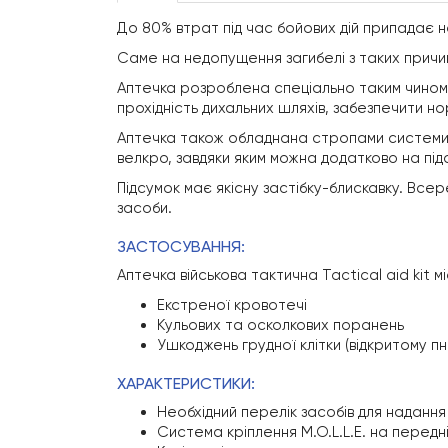
До 80% втрат під час бойових дій припадає н
Саме на недопущення загибелі з таких причин
Аптечка розроблена спеціально таким чином, 
прохідність дихальних шляхів, забезпечити 
Аптечка також обладнана стропами системи M.
велкро, завдяки яким можна додатково на під
Підсумок має якісну застібку-блискавку. Все
зaсоби.
ЗАСТОСУВАННЯ:
Аптечка військова тактична Tactical aid kit 
Екстреної кровотечі
Кульових та осколкових поранень
Ушкоджень грудної клітки (відкритому п
ХАРАКТЕРИСТИКИ:
Необхідний перелік засобів для наданн
Система кріплення M.O.L.L.E. на передні