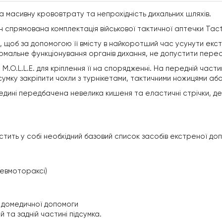
а масивну крововтрату та непрохідність дихальних шляхів.
 спрямована комплектація військової тактичної аптечки Tactic
щоб за допомогою її вмісту в найкоротший час усунути екстр
нормальне функціонування органів дихання, не допустити пер
O.L.L.E. для кріплення її на спорядженні. На передній части
сумку закріпити чохли з турнікетами, тактичними ножицями аб
редині передбачена невелика кишеня та еластичні стрічки, д
містить у собі необхідний базовий список засобів екстреної до
невмотораксі)
я домедичної допомоги
й та задній частині підсумка.