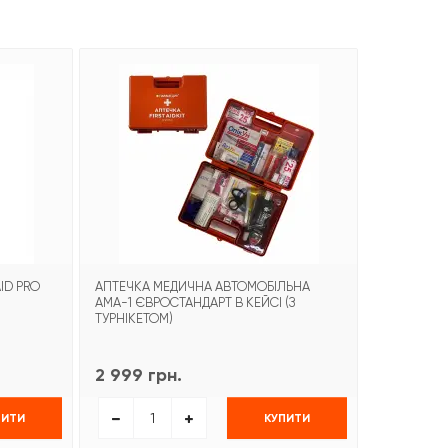
-21%
ID PRO
АПТЕЧКА МЕДИЧНА АВТОМОБІЛЬНА
БИНТ ГЕМО
АМА-1 ЄВРОСТАНДАРТ В КЕЙСІ (З
COMBAT G
ТУРНІКЕТОМ)
2 999 грн.
1 499 гр
ПИТИ
КУПИТИ