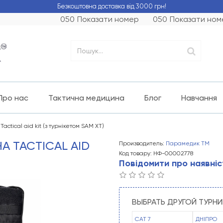
Безкоштовна доставка від 3000 грн!
050
Показати номер
050
Показати ном
Про нас
Тактична медицина
Блог
Навчання
actical aid kit (з турнікетом SAM XT)
А TACTICAL AID
Производитель:
Парамедик ТМ
Код товару: НФ-00002778
Повідомити про наявніс
ВЫБРАТЬ ДРУГОЙ ТУРН
CAT 7
ДНІПРО