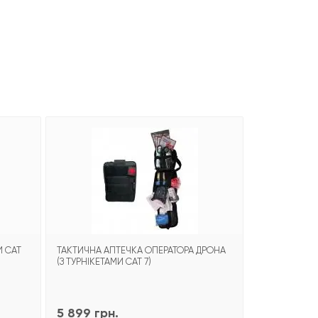
И CAT
ТАКТИЧНА АПТЕЧКА ОПЕРАТОРА ДРОНА
АПТЕЧНИЙ НА
(З ТУРНІКЕТАМИ CAT 7)
ВІЙСЬКОВОГО
CAT 7 (НАКАЗ 
5 899 грн.
36 389 гр