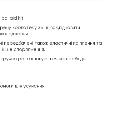
al aid kit.
ену кровотечу з кінцівок,відновити
еохолодження.
ні передбачені також еластичні кріплення та
о інше спорядження.
е зручнo розташовуються всі необхідні
помоги для усунення: