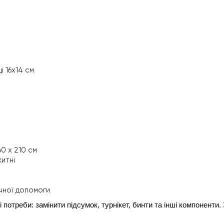
і 16х14 см
0 х 210 см
китні
ичної допомоги
потреби: замінити підсумок, турнікет, бинти та інші компоненти. 