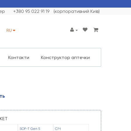
ер
+380 95 022 91 19
(корпоративний Київ)
RU
Контакти
Конструктор аптечки
ть
ИКЕТ
SOF-T Gen 5
СІЧ