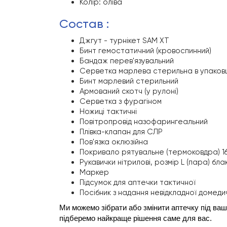
Колір: оліва
состав :
Джгут - турнікет SAM XT
Бинт гемостатичний (кровоспинний)
Бандаж перев'язувальний
Серветка марлева стерильна в упаковц
Бинт марлевий стерильний
Армований скотч (у рулоні)
Серветка з фурагіном
Ножиці тактичні
Повітропровід назофарингеальний
Плівка-клапан для СЛР
Пов'язка оклюзійна
Покривало рятувальне (термоковдра) 16
Рукавички нітрилові, розмір L (пара) бла
Маркер
Підсумок для аптечки тактичної
Посібник з надання невідкладної домед
Ми можемо зібрати або змінити аптечку під ваші 
підберемо найкраще рішення саме для вас.