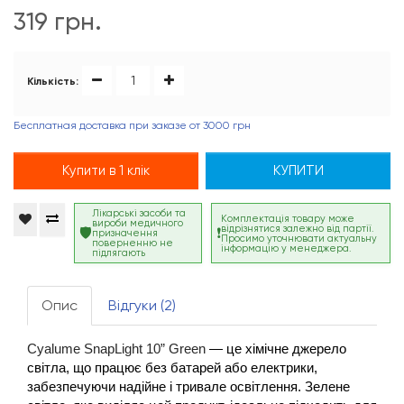
319 грн.
Кількість:
Бесплатная доставка при заказе от 3000 грн
Купити в 1 клік
КУПИТИ
Лікарські засоби та
Комплектація товару може
вироби медичного
відрізнятися залежно від партії.
призначення
Просимо уточнювати актуальну
поверненню не
інформацію у менеджера.
підлягають
Опис
Відгуки (2)
Cyalume SnapLight 10” Green
 — це хімічне джерело 
світла, що працює без батарей або електрики, 
забезпечуючи надійне і тривале освітлення. Зелене 