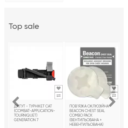
top sale
ДЖГУТ - ТУРНІКЕТ CAT
ПОВ'ЯЗКА ОКЛЮЗІЙНА
Т
(COMBAT-APPLICATION-
BEACON CHEST SEAL
T
TOURNIQUET)
COMBO PACK
З
GENERATION 7
(ВЕНТИЛЬОВАНА +
НЕВЕНТИЛЬОВАНА)