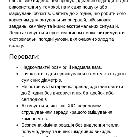
світло, яке виділяє цей продукт, ідеально підходить для 
використання у темряві, на місцях пошуку або 
маркуванні об'єктів. Світить до 2 годин, що робить його 
корисним для рятувальних операцій, військових 
завдань, кемпінгу та інших екстремальних ситуацій. 
Легко активується простим згином і може витримувати 
екстремальні погодні умови, включаючи холод та 
вологу.
Переваги:
Надкомпактні розміри й надмала вага.
Гачок і отвір для підвішування на мотузках і дроті 
сумісних діаметрів.
Не потребує батарейок: прилад здатний світити 
до 2 годин без використання батарейок або 
світлодіодів
Активується, як і інші ХІС, переломом і 
струшуванням заради кращого змішування 
компонентів.
Безпечна хімічна реакція без виділення тепла, 
полум'я, диму та інших шкідливих викидів.