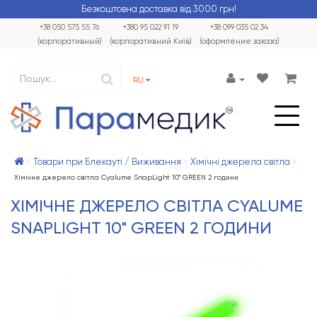
Безкоштовна доставка від 3000 грн!
+38 050 575 55 76
+380 95 022 91 19
+38 099 035 02 34
(корпоративный)
(корпоративний Київ)
(оформление заказа)
RU
Товари при Блекауті / Виживання
Хімічні джерела світла
Хімічне джерело світла Cyalume SnapLight 10" GREEN 2 години
ХІМІЧНЕ ДЖЕРЕЛО СВІТЛА CYALUME
SNAPLIGHT 10" GREEN 2 ГОДИНИ