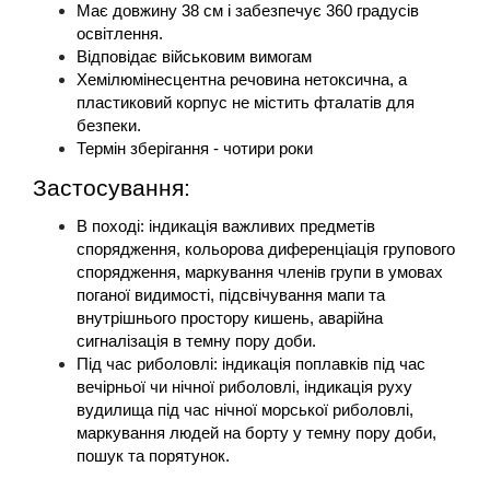
Має довжину 38 см і забезпечує 360 градусів 
освітлення.
Відповідає військовим вимогам
Хемілюмінесцентна речовина нетоксична, а 
пластиковий корпус не містить фталатів для 
безпеки.
Термін зберігання - чотири роки
Застосування:
В поході: індикація важливих предметів 
спорядження, кольорова диференціація групового 
спорядження, маркування членів групи в умовах 
поганої видимості, підсвічування мапи та 
внутрішнього простору кишень, аварійна 
сигналізація в темну пору доби.
Під час риболовлі: індикація поплавків під час 
вечірньої чи нічної риболовлі, індикація руху 
вудилища під час нічної морської риболовлі, 
маркування людей на борту у темну пору доби, 
пошук та порятунок.