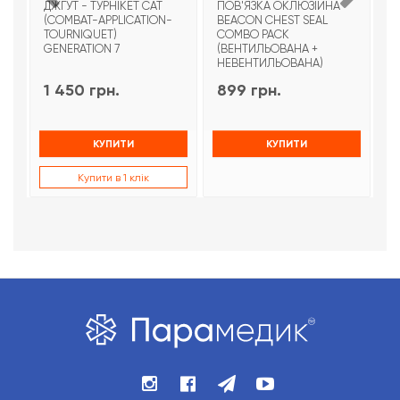
ДЖГУТ - ТУРНІКЕТ CAT
ПОВ'ЯЗКА ОКЛЮЗІЙНА
Т
(COMBAT-APPLICATION-
BEACON CHEST SEAL
T
TOURNIQUET)
COMBO PACK
З
GENERATION 7
(ВЕНТИЛЬОВАНА +
НЕВЕНТИЛЬОВАНА)
1 450 грн.
899 грн.
9
КУПИТИ
КУПИТИ
Купити в 1 клік