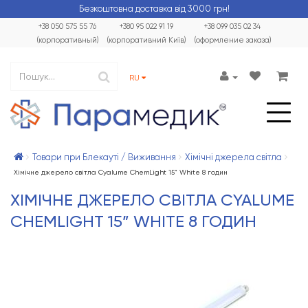
Безкоштовна доставка від 3000 грн!
+38 050 575 55 76
+380 95 022 91 19
+38 099 035 02 34
(корпоративный)
(корпоративний Київ)
(оформление заказа)
RU
Товари при Блекауті / Виживання
Хімічні джерела світла
Хімічне джерело світла Cyalume ChemLight 15” White 8 годин
ХІМІЧНЕ ДЖЕРЕЛО СВІТЛА CYALUME
CHEMLIGHT 15” WHITE 8 ГОДИН