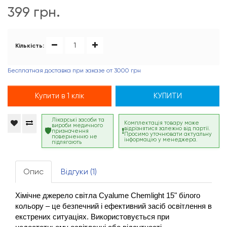
399 грн.
Кількість:
Бесплатная доставка при заказе от 3000 грн
Купити в 1 клік
КУПИТИ
Лікарські засоби та
Комплектація товару може
вироби медичного
відрізнятися залежно від партії.
призначення
Просимо уточнювати актуальну
поверненню не
інформацію у менеджера.
підлягають
Опис
Відгуки (1)
Хімічне джерело світла Cyalume Chemlight 15" білого 
кольору – це безпечний і ефективний засіб освітлення в 
екстрених ситуаціях. Використовується при 