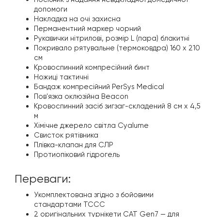
допомоги
Накладка на очі захисна
Перманентний маркер чорний
Рукавички нітрилові, розмір L (пара) блакитні
Покривало рятувальне (термоковдра) 160 х 210
см
Кровоспинний компресійний бинт
Ножиці тактичні
Бандаж компресійний PerSys Medical
Пов'язка оклюзійна Beacon
Кровоспинний засіб зигзаг-складений 8 см х 4,5
м
Хімічне джерело світла Cyalume
Свисток рятівника
Плівка-клапан для СЛР
Протиопіковий гідрогель
Переваги:
Укомплектована згідно з бойовими
стандартами TCCC
2 оригінальних турнікети CAT Gen7 — для