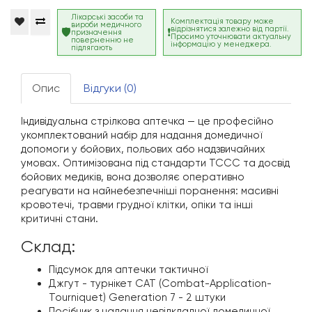
Лікарські засоби та
Комплектація товару може
вироби медичного
відрізнятися залежно від партії.
призначення
Просимо уточнювати актуальну
поверненню не
інформацію у менеджера.
підлягають
Опис
Відгуки (0)
Індивідуальна стрілкова аптечка — це професійно
укомплектований набір для надання домедичної
допомоги у бойових, польових або надзвичайних
умовах. Оптимізована під стандарти TCCC та досвід
бойових медиків, вона дозволяє оперативно
реагувати на найнебезпечніші поранення: масивні
кровотечі, травми грудної клітки, опіки та інші
критичні стани.
Склад:
Підсумок для аптечки тактичної
Джгут - турнікет CAT (Combat-Application-
Tourniquet) Generation 7 - 2 штуки
Посібник з надання невідкладної домедичної