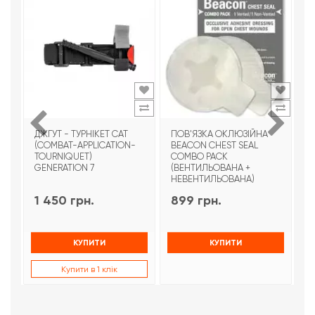
ДЖГУТ - ТУРНІКЕТ CAT
ПОВ'ЯЗКА ОКЛЮЗІЙНА
Т
(COMBAT-APPLICATION-
BEACON CHEST SEAL
T
TOURNIQUET)
COMBO PACK
З
GENERATION 7
(ВЕНТИЛЬОВАНА +
НЕВЕНТИЛЬОВАНА)
1 450 грн.
899 грн.
9
КУПИТИ
КУПИТИ
Купити в 1 клік