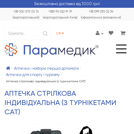
Безкоштовна доставка від 3000 грн!
+38 050 575 55 76
+380 95 022 91 19
+38 099 035 02 34
(корпоративний)
(корпоративний Київ)
(оформлення замовленя)
UA
Аптечки і набори першої допомоги
Аптечки для спорту і туризму
Аптечка стрілкова індивідуальна (з турнікетами CAT)
АПТЕЧКА СТРІЛКОВА
ІНДИВІДУАЛЬНА (З ТУРНІКЕТАМИ
CAT)