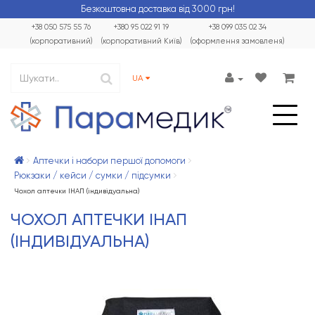
Безкоштовна доставка від 3000 грн!
+38 050 575 55 76
+380 95 022 91 19
+38 099 035 02 34
(корпоративний)
(корпоративний Київ)
(оформлення замовленя)
UA
Аптечки і набори першої допомоги
Рюкзаки / кейси / сумки / підсумки
Чохол аптечки ІНАП (індивідуальна)
ЧОХОЛ АПТЕЧКИ ІНАП
(ІНДИВІДУАЛЬНА)