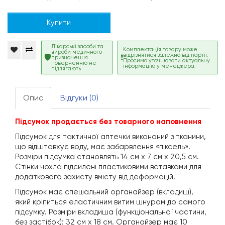
Купити
Лікарські засоби та
Комплектація товару може
вироби медичного
відрізнятися залежно від партії.
призначення
Просимо уточнювати актуальну
поверненню не
інформацію у менеджера.
підлягають
Опис
Відгуки (0)
Підсумок продається без товарного наповнення
Підсумок для тактичної аптечки виконаний з тканини,
що відштовхує воду, має забарвлення «піксель».
Розміри підсумка становлять 14 см х 7 см х 20,5 см.
Стінки чохла підсилені пластиковими вставками для
додаткового захисту вмісту від деформацій.
Підсумок має спеціальний органайзер (вкладиш),
який кріпиться еластичним витим шнуром до самого
підсумку. Розміри вкладиша (функціональної частини,
без застібок): 32 см х 18 см. Органайзер має 10