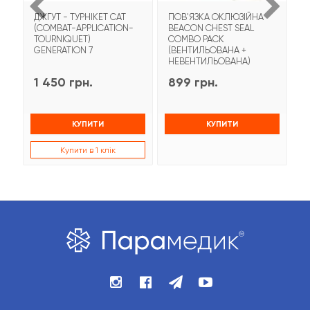
ДЖГУТ - ТУРНІКЕТ CAT
ПОВ'ЯЗКА ОКЛЮЗІЙНА
Т
(COMBAT-APPLICATION-
BEACON CHEST SEAL
T
TOURNIQUET)
COMBO PACK
З
GENERATION 7
(ВЕНТИЛЬОВАНА +
НЕВЕНТИЛЬОВАНА)
1 450 грн.
899 грн.
9
КУПИТИ
КУПИТИ
Купити в 1 клік