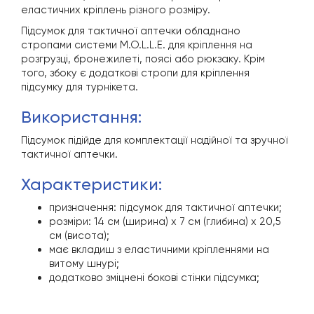
еластичних кріплень різного розміру.
Підсумок для тактичної аптечки обладнано
стропами системи M.O.L.L.E. для кріплення на
розгрузці, бронежилеті, поясі або рюкзаку. Крім
того, збоку є додаткові стропи для кріплення
підсумку для турнікета.
використання:
Підсумок підійде для комплектації надійної та зручної
тактичної аптечки.
характеристики:
призначення: підсумок для тактичної аптечки;
розміри: 14 см (ширина) х 7 см (глибина) х 20,5
см (висота);
має вкладиш з еластичними кріпленнями на
витому шнурі;
додатково зміцнені бокові стінки підсумка;