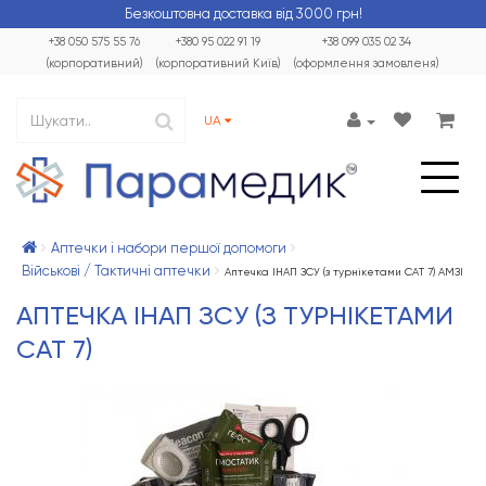
Безкоштовна доставка від 3000 грн!
+38 050 575 55 76
+380 95 022 91 19
+38 099 035 02 34
(корпоративний)
(корпоративний Київ)
(оформлення замовленя)
UA
Аптечки і набори першої допомоги
Військові / Тактичні аптечки
Аптечка ІНАП ЗСУ (з турнікетами CAT 7) АМЗІ
АПТЕЧКА ІНАП ЗСУ (З ТУРНІКЕТАМИ
CAT 7)