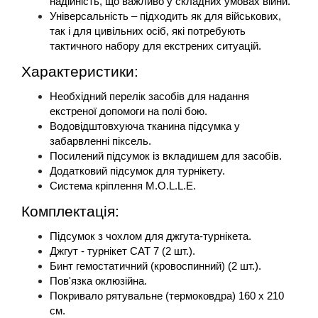
надійність, що важливо у складних умовах війни.
Універсальність – підходить як для військових, 
так і для цивільних осіб, які потребують 
тактичного набору для екстрених ситуацій.
Характеристики:
Необхідний перелік засобів для надання 
екстреної допомоги на полі бою.
Водовідштовхуюча тканина підсумка у 
забарвленні піксель.
Посилений підсумок із вкладишем для засобів.
Додатковий підсумок для турнікету.
Система кріплення M.O.L.L.E.
Комплектація:
Підсумок з чохлом для джгута-турнікета.
Джгут - турнікет CAT 7 (2 шт.).
Бинт гемостатичний (кровоспинний) (2 шт.).
Пов'язка оклюзійна.
Покривало рятувальне (термоковдра) 160 х 210 
см. 