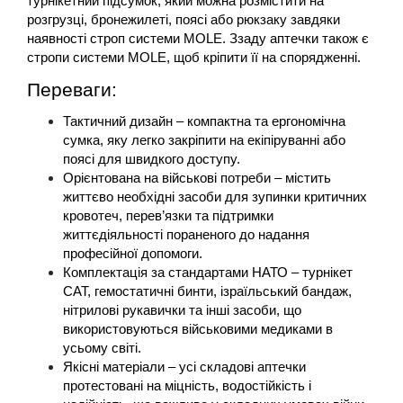
турнікетний підсумок, який можна розмістити на 
розгрузці, бронежилеті, поясі або рюкзаку завдяки 
наявності строп системи MOLE. Ззаду аптечки також є 
стропи системи MOLE, щоб кріпити її на спорядженні.
Переваги:
Тактичний дизайн – компактна та ергономічна 
сумка, яку легко закріпити на екіпіруванні або 
поясі для швидкого доступу.
Орієнтована на військові потреби – містить 
життєво необхідні засоби для зупинки критичних 
кровотеч, перев’язки та підтримки 
життєдіяльності пораненого до надання 
професійної допомоги.
Комплектація за стандартами НАТО – турнікет 
CAT, гемостатичні бинти, ізраїльський бандаж, 
нітрилові рукавички та інші засоби, що 
використовуються військовими медиками в 
усьому світі.
Якісні матеріали – усі складові аптечки 
протестовані на міцність, водостійкість і 