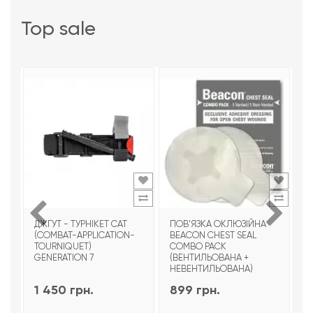
top sale
ДЖГУТ - ТУРНІКЕТ CAT
ПОВ'ЯЗКА ОКЛЮЗІЙНА
Т
(COMBAT-APPLICATION-
BEACON CHEST SEAL
T
TOURNIQUET)
COMBO PACK
З
GENERATION 7
(ВЕНТИЛЬОВАНА +
НЕВЕНТИЛЬОВАНА)
1 450 грн.
899 грн.
9