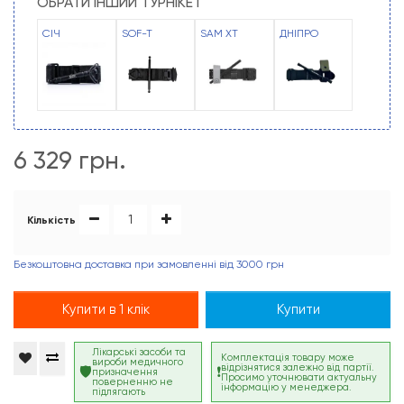
ОБРАТИ ІНШИЙ ТУРНІКЕТ
СІЧ
SOF-T
SAM XT
ДНІПРО
6 329 грн.
Кількість
Безкоштовна доставка при замовленні від 3000 грн
Купити в 1 клік
Купити
Лікарські засоби та
Комплектація товару може
вироби медичного
відрізнятися залежно від партії.
призначення
Просимо уточнювати актуальну
поверненню не
інформацію у менеджера.
підлягають