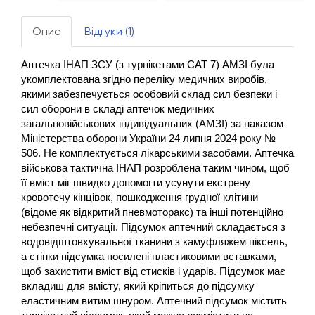
Опис
Відгуки (1)
Аптечка ІНАП ЗСУ (з турнікетами CAT 7) АМЗІ була 
укомплектована згідно переліку медичних виробів, 
якими забезпечується особовий склад сил безпеки і 
сил оборони в складі аптечок медичних 
загальновійськових індивідуальних (АМЗІ) за наказом 
Міністерства оборони України 24 липня 2024 року № 
506. Не комплектується лікарськими засобами. Аптечка 
військова тактична ІНАП розроблена таким чином, щоб 
її вміст міг швидко допомогти усунути екстрену 
кровотечу кінцівок, пошкодження грудної клітини 
(відоме як відкритий пневмоторакс) та інші потенційно 
небезпечні ситуації. Підсумок аптечний складається з 
водовідштовхувальної тканини з камуфляжем піксель, 
а стінки підсумка посилені пластиковими вставками, 
щоб захистити вміст від стисків і ударів. Підсумок має 
вкладиш для вмісту, який кріпиться до підсумку 
еластичним витим шнуром. Аптечний підсумок містить 