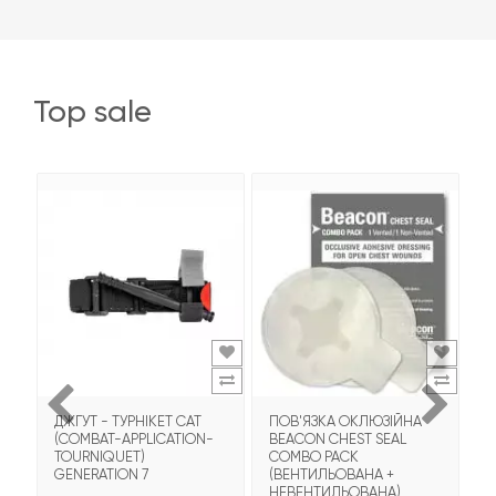
top sale
ДЖГУТ - ТУРНІКЕТ CAT
ПОВ'ЯЗКА ОКЛЮЗІЙНА
Т
(COMBAT-APPLICATION-
BEACON CHEST SEAL
T
TOURNIQUET)
COMBO PACK
З
GENERATION 7
(ВЕНТИЛЬОВАНА +
НЕВЕНТИЛЬОВАНА)