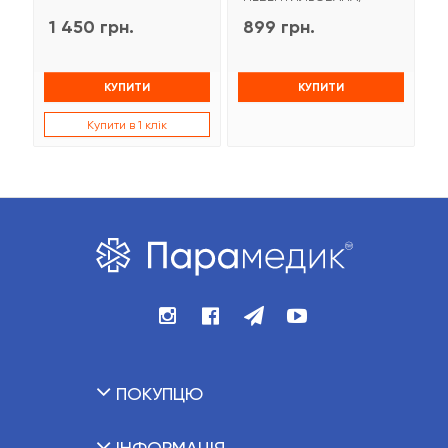
1 450 грн.
899 грн.
9
КУПИТИ
КУПИТИ
Купити в 1 клік
ПОКУПЦЮ
ІНФОРМАЦІЯ