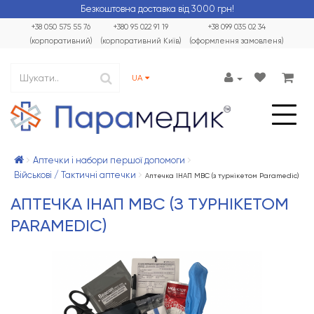
Безкоштовна доставка від 3000 грн!
+38 050 575 55 76
+380 95 022 91 19
+38 099 035 02 34
(корпоративний)
(корпоративний Київ)
(оформлення замовленя)
UA
Аптечки і набори першої допомоги
Військові / Тактичні аптечки
Аптечка ІНАП МВС (з турнікетом Paramedic)
АПТЕЧКА ІНАП МВС (З ТУРНІКЕТОМ
PARAMEDIC)