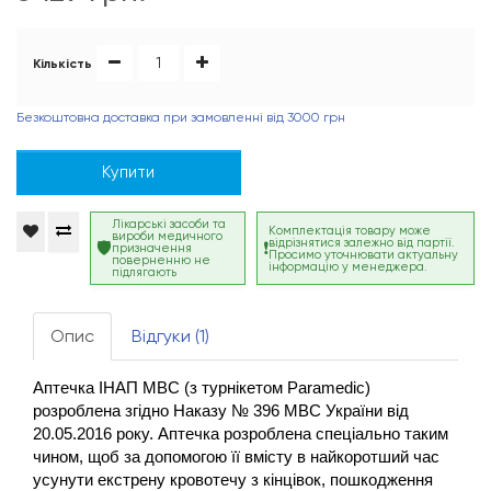
Кількість
Безкоштовна доставка при замовленні від 3000 грн
Купити
Лікарські засоби та
Комплектація товару може
вироби медичного
відрізнятися залежно від партії.
призначення
Просимо уточнювати актуальну
поверненню не
інформацію у менеджера.
підлягають
Опис
Відгуки (1)
Аптечка ІНАП МВС (з турнікетом Paramedic) 
розроблена згідно Наказу № 396 МВС України від 
20.05.2016 року. Аптечка розроблена спеціально таким 
чином, щоб за допомогою її вмісту в найкоротший час 
усунути екстрену кровотечу з кінцівок, пошкодження 