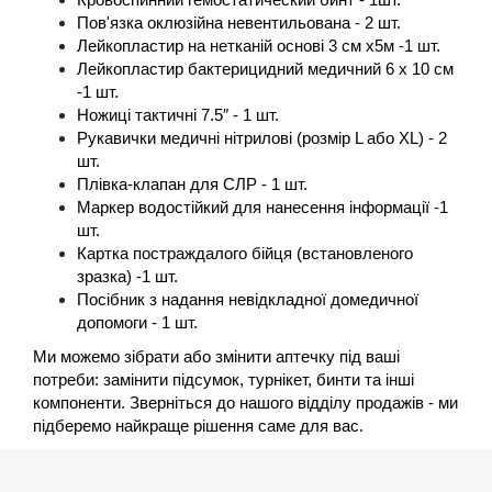
Кровоспинний гемостатический бинт - 1шт.
Пов'язка оклюзійна невентильована - 2 шт.
Лейкопластир на нетканій основі 3 см х5м -1 шт.
Лейкопластир бактерицидний медичний 6 х 10 см 
-1 шт.
Ножиці тактичні 7.5″ - 1 шт.
Рукавички медичні нітрилові (розмір L або XL) - 2 
шт.
Плівка-клапан для СЛР - 1 шт.
Маркер водостійкий для нанесення інформації -1 
шт.
Картка постраждалого бійця (встановленого 
зразка) -1 шт.
Посібник з надання невідкладної домедичної 
допомоги - 1 шт.
Ми можемо зібрати або змінити аптечку під ваші 
потреби: замінити підсумок, турнікет, бинти та інші 
компоненти. Зверніться до нашого відділу продажів - ми 
підберемо найкраще рішення саме для вас.