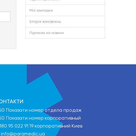
Мої закладки
Історія замовлень
Підписка на новини
ОНТАКТИ
50
Показати номер
отдела продаж
50
Показати номер
корпоративный
380 95 022 91 19
корпоративний Киев
info@paramedic.ua