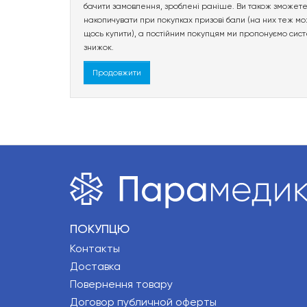
бачити замовлення, зроблені раніше. Ви також зможет
накопичувати при покупках призові бали (на них теж м
щось купити), а постійним покупцям ми пропонуємо сис
знижок.
Продовжити
ПОКУПЦЮ
Контакты
Доставка
Повернення товару
Договор публичной оферты