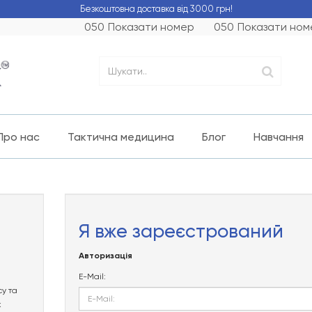
Безкоштовна доставка від 3000 грн!
050
Показати номер
050
Показати ном
Про нас
Тактична медицина
Блог
Навчання
Я вже зареєстрований
Авторизація
і
E-Mail:
у та
ж