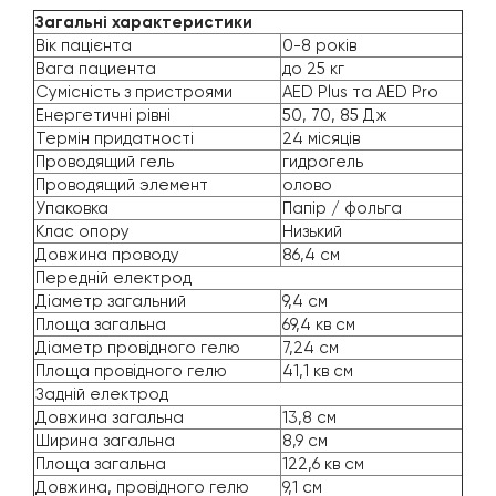
Загальні характеристики
Вік пацієнта
0-8 років
Вага пациента
до 25 кг
Сумісність з пристроями
AED Plus та AED Pro
Енергетичні рівні
50, 70, 85 Дж
Термін придатності
24 місяців
Проводящий гель
гидрогель
Проводящий элемент
олово
Упаковка
Папір / фольга
Клас опору
Низький
Довжина проводу
86,4 см
Передній електрод
Діаметр загальний
9,4 см
Площа загальна
69,4 кв см
Діаметр провідного гелю
7,24 см
Площа провідного гелю
41,1 кв см
Задній електрод
Довжина загальна
13,8 см
Ширина загальна
8,9 см
Площа загальна
122,6 кв см
Довжина, провідного гелю
9,1 см