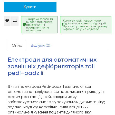
Купити
Лікарські засоби та
Комплектація товару може
вироби медичного
відрізнятися залежно від партії.
призначення
Просимо уточнювати актуальну
поверненню не
інформацію у менеджера.
підлягають
Опис
Відгуки (0)
електроди для автоматичних
зовнішніх дефібриляторів zoll
pedi-padz ii
Дитячі електроди Pedi-padz II визначаються
автоматично і відбувається перемикання приладу в
режим реанімації дітей, завдяки чому
забезпечується: аналіз з урахуванням дитячого віку;
подача імпульсу необхідної сили для дитини;
оптимальне лікування пацієнтів дитячого віку.