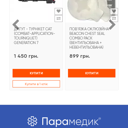
ДЖГУТ - ТУРНІКЕТ CAT
ПОВ'ЯЗКА ОКЛЮЗІЙНА
Т
(COMBAT-APPLICATION-
BEACON CHEST SEAL
T
TOURNIQUET)
COMBO PACK
З
GENERATION 7
(ВЕНТИЛЬОВАНА +
НЕВЕНТИЛЬОВАНА)
1 450 грн.
899 грн.
9
КУПИТИ
КУПИТИ
Купити в 1 клік