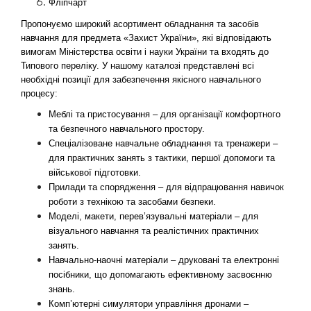
Фліпчарт
Пропонуємо широкий асортимент обладнання та засобів 
навчання для предмета «Захист України», які відповідають 
вимогам Міністерства освіти і науки України та входять до 
Типового переліку. У нашому каталозі представлені всі 
необхідні позиції для забезпечення якісного навчального 
процесу:
Меблі та пристосування – для організації комфортного 
та безпечного навчального простору.
Спеціалізоване навчальне обладнання та тренажери – 
для практичних занять з тактики, першої допомоги та 
військової підготовки.
Прилади та спорядження – для відпрацювання навичок 
роботи з технікою та засобами безпеки.
Моделі, макети, перев’язувальні матеріали – для 
візуального навчання та реалістичних практичних 
занять.
Навчально-наочні матеріали – друковані та електронні 
посібники, що допомагають ефективному засвоєнню 
знань.
Комп’ютерні симулятори управління дронами – 