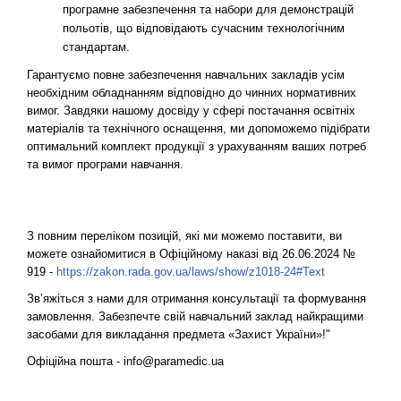
програмне забезпечення та набори для демонстрацій 
польотів, що відповідають сучасним технологічним 
стандартам.
Гарантуємо повне забезпечення навчальних закладів усім 
необхідним обладнанням відповідно до чинних нормативних 
вимог. Завдяки нашому досвіду у сфері постачання освітніх 
матеріалів та технічного оснащення, ми допоможемо підібрати 
оптимальний комплект продукції з урахуванням ваших потреб 
та вимог програми навчання.
З повним переліком позицій, які ми можемо поставити, ви 
можете ознайомитися в Офіційному наказі від 26.06.2024 № 
919 - 
https://zakon.rada.gov.ua/laws/show/z1018-24#Text
Зв’яжіться з нами для отримання консультації та формування 
замовлення. Забезпечте свій навчальний заклад найкращими 
засобами для викладання предмета «Захист України»!"
Офіційна пошта - 
info@paramedic.ua