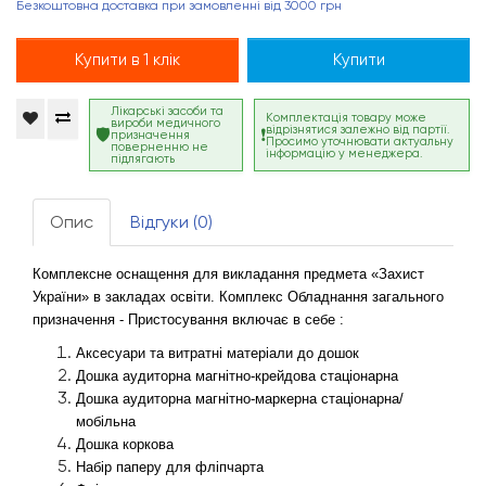
Безкоштовна доставка при замовленні від 3000 грн
Купити в 1 клік
Купити
Лікарські засоби та
Комплектація товару може
вироби медичного
відрізнятися залежно від партії.
призначення
Просимо уточнювати актуальну
поверненню не
інформацію у менеджера.
підлягають
Опис
Відгуки (0)
Комплексне оснащення для викладання предмета «Захист 
України» в закладах освіти. Комплекс Обладнання загального 
призначення - Пристосування включає в себе :
Аксесуари та витратні матеріали до дошок
Дошка аудиторна магнітно-крейдова стаціонарна
Дошка аудиторна магнітно-маркерна стаціонарна/
мобільна
Дошка коркова
Набір паперу для фліпчарта