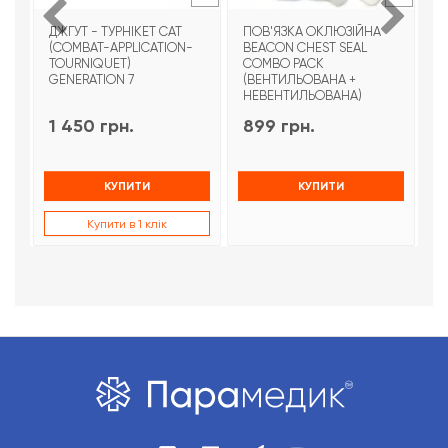
ДЖГУТ - ТУРНІКЕТ CAT
ПОВ'ЯЗКА ОКЛЮЗІЙНА
Т
(COMBAT-APPLICATION-
BEACON CHEST SEAL
T
TOURNIQUET)
COMBO PACK
З
GENERATION 7
(ВЕНТИЛЬОВАНА +
НЕВЕНТИЛЬОВАНА)
1 450 грн.
899 грн.
9
КУПИТИ
КУПИТИ
Купити в 1 клік