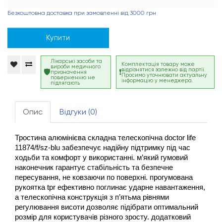
Безкоштовна доставка при замовленні від 3000 грн
Купити
Лікарські засоби та
Комплектація товару може
вироби медичного
відрізнятися залежно від партії.
призначення
Просимо уточнювати актуальну
поверненню не
інформацію у менеджера.
підлягають
Опис
Відгуки (0)
тростина алюмінієва складна телескопічна doctor life 
11874/f/sz-blu забезпечує надійну підтримку під час 
ходьби та комфорт у використанні. м’який гумовий 
наконечник гарантує стабільність та безпечне 
пересування, не ковзаючи по поверхні. прогумована 
рукоятка tpr ефективно поглинає ударне навантаження, 
а телескопічна конструкція з п’ятьма рівнями 
регулювання висоти дозволяє підібрати оптимальний 
розмір для користувачів різного зросту. додатковий 