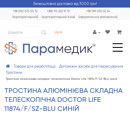
Безкоштовна доставка від 3000 грн!
+38 050 575 55 76
+380 95 022 91 19
+38 099 035 02 34
(корпоративний)
(корпоративний Київ)
(оформлення замовленя)
UA
Товари для реабілітації
Допоміжні засоби для пересування
Тростини
Тростина алюмінієва складна телескопічна Doctor Life 11874/F/SZ-BLU синій
ТРОСТИНА АЛЮМІНІЄВА СКЛАДНА
ТЕЛЕСКОПІЧНА DOCTOR LIFE
11874/F/SZ-BLU СИНІЙ