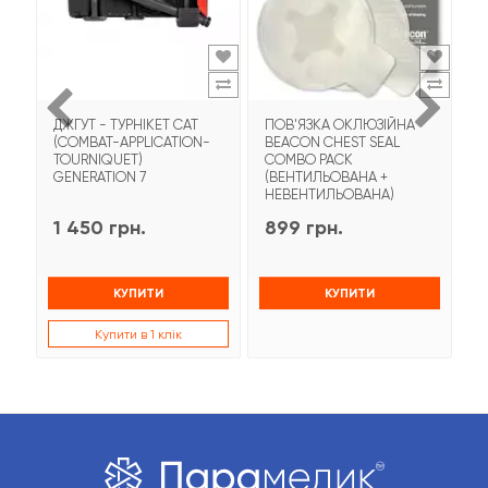
ДЖГУТ - ТУРНІКЕТ CAT
ПОВ'ЯЗКА ОКЛЮЗІЙНА
Т
(COMBAT-APPLICATION-
BEACON CHEST SEAL
T
TOURNIQUET)
COMBO PACK
З
GENERATION 7
(ВЕНТИЛЬОВАНА +
НЕВЕНТИЛЬОВАНА)
1 450 грн.
899 грн.
9
КУПИТИ
КУПИТИ
Купити в 1 клік