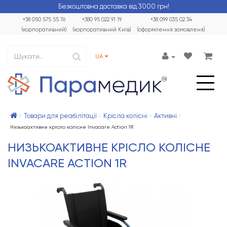
Безкоштовна доставка від 3000 грн!
+38 050 575 55 76
+380 95 022 91 19
+38 099 035 02 34
(корпоративний)
(корпоративний Київ)
(оформлення замовленя)
UA
Товари для реабілітації
Крісла колісні
Активні
Низькоактивне крісло колісне Invacare Action 1R
НИЗЬКОАКТИВНЕ КРІСЛО КОЛІСНЕ
INVACARE ACTION 1R