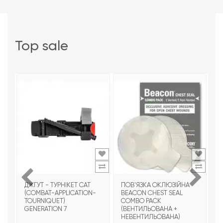
top sale
ДЖГУТ - ТУРНІКЕТ CAT
ПОВ'ЯЗКА ОКЛЮЗІЙНА
Т
(COMBAT-APPLICATION-
BEACON CHEST SEAL
T
TOURNIQUET)
COMBO PACK
З
GENERATION 7
(ВЕНТИЛЬОВАНА +
НЕВЕНТИЛЬОВАНА)