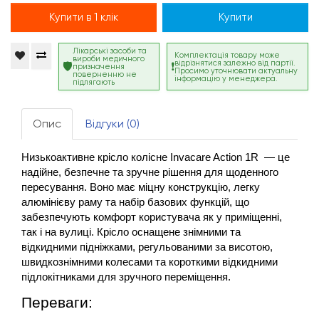
Купити в 1 клік
Купити
Лікарські засоби та
Комплектація товару може
вироби медичного
відрізнятися залежно від партії.
призначення
Просимо уточнювати актуальну
поверненню не
інформацію у менеджера.
підлягають
Опис
Відгуки (0)
Низькоактивне крісло колісне Invacare Action 1R  — це 
надійне, безпечне та зручне рішення для щоденного 
пересування. Воно має міцну конструкцію, легку 
алюмінієву раму та набір базових функцій, що 
забезпечують комфорт користувача як у приміщенні, 
так і на вулиці. Крісло оснащене знімними та 
відкидними підніжками, регульованими за висотою, 
швидкознімними колесами та короткими відкидними 
підлокітниками для зручного переміщення.
Переваги: