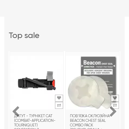
top sale
ДЖГУТ - ТУРНІКЕТ CAT
ПОВ'ЯЗКА ОКЛЮЗІЙНА
Т
(COMBAT-APPLICATION-
BEACON CHEST SEAL
T
TOURNIQUET)
COMBO PACK
З