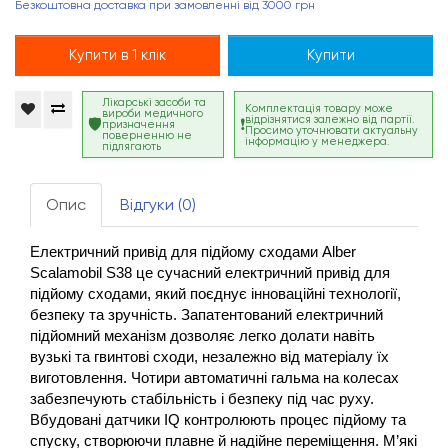
Безкоштовна доставка при замовленні від 3000 грн
Купити в 1 клік
Купити
Лікарські засоби та
Комплектація товару може
вироби медичного
відрізнятися залежно від партії.
призначення
Просимо уточнювати актуальну
поверненню не
інформацію у менеджера.
підлягають
Опис
Відгуки (0)
Електричний привід для підйому сходами Alber 
Scalamobil S38 це сучасний електричний привід для 
підйому сходами, який поєднує інноваційні технології, 
безпеку та зручність. Запатентований електричний 
підйомний механізм дозволяє легко долати навіть 
вузькі та гвинтові сходи, незалежно від матеріалу їх 
виготовлення. Чотири автоматичні гальма на колесах 
забезпечують стабільність і безпеку під час руху. 
Вбудовані датчики IQ контролюють процес підйому та 
спуску, створюючи плавне й надійне переміщення. М’які 