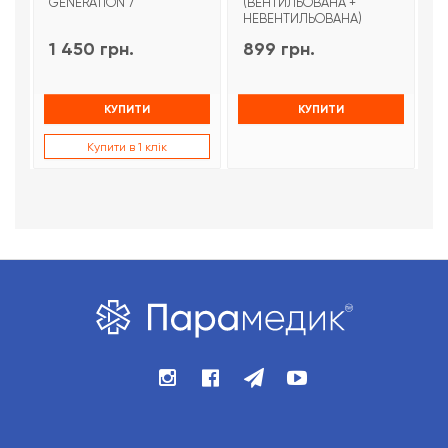
GENERATION 7
(ВЕНТИЛЬОВАНА +
НЕВЕНТИЛЬОВАНА)
1 450 грн.
899 грн.
9
КУПИТИ
КУПИТИ
Купити в 1 клік