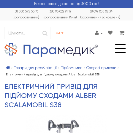
Безкоштовна доставка від 3000 грн!
+38 050 575 55 76
+380 95 022 91 19
+38 099 035 02 34
(корпоративний)
(корпоративний Київ)
(оформлення замовленя)
UA
Товари для реабілітації
Підйомники
Сходові приводи
Електричний привід для підйому сходами Alber Scalamobil S38
ЕЛЕКТРИЧНИЙ ПРИВІД ДЛЯ
ПІДЙОМУ СХОДАМИ ALBER
SCALAMOBIL S38