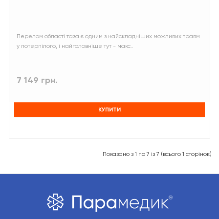
Перелом області таза є одним з найскладніших можливих травм
у потерпілого, і найголовніше тут - макс..
7 149 грн.
КУПИТИ
Показано з 1 по 7 із 7 (всього 1 сторінок)