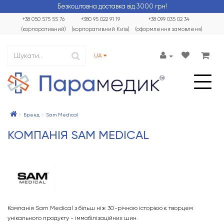
Безкоштовна доставка від 3000 грн!
+38 050 575 55 76
+380 95 022 91 19
+38 099 035 02 34
(корпоративний)
(корпоративний Київ)
(оформлення замовленя)
UA
Бренд
Sam Medical
КОМПАНІЯ SAM MEDICAL
Компанія Sam Medical з більш ніж 30-річною історією є творцем
унікального продукту - іммобілізаційних шин.