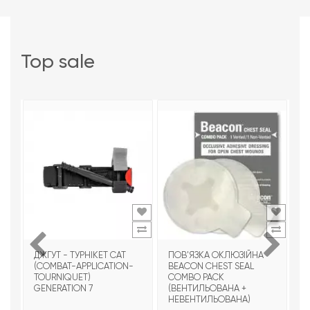
top sale
ДЖГУТ - ТУРНІКЕТ CAT
ПОВ'ЯЗКА ОКЛЮЗІЙНА
Т
(COMBAT-APPLICATION-
BEACON CHEST SEAL
T
TOURNIQUET)
COMBO PACK
З
GENERATION 7
(ВЕНТИЛЬОВАНА +
НЕВЕНТИЛЬОВАНА)