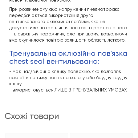
невентильованої пов'язкою.
При розвиненому або напружений пневмоторакс
передбачається використання другої
вентильованого оклюзійної пов'язки, яка не
допускатиме потрапляння повітря в простір легкого
- плевральну порожнину, але при цьому, дозволяючи
вже скупчилося повітрю залишати область легкого.
тренувальна оклюзійна пов'язка
chest seal вентильована:
- має надзвичайно клейку поверхню, яка дозволяє
наклеїти пов'язку навіть на вологу або брудну грудну
клітку
- використовується ЛИШЕ В ТРЕНУВАЛЬНИХ УМОВАХ
схожі товари