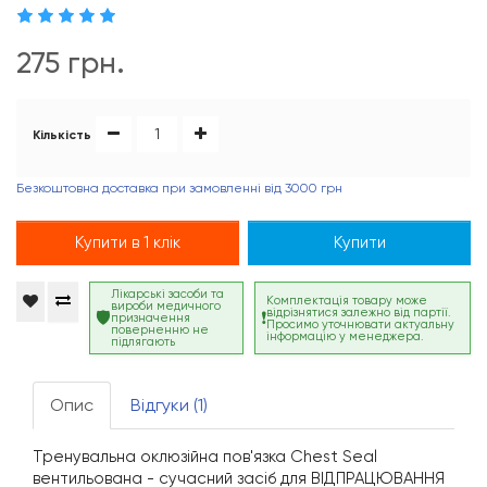
275 грн.
Кількість
Безкоштовна доставка при замовленні від 3000 грн
Купити в 1 клік
Купити
Лікарські засоби та
Комплектація товару може
вироби медичного
відрізнятися залежно від партії.
призначення
Просимо уточнювати актуальну
поверненню не
інформацію у менеджера.
підлягають
Опис
Відгуки (1)
Тренувальна оклюзійна пов'язка Chest Seal
вентильована - сучасний засіб для ВІДПРАЦЮВАННЯ