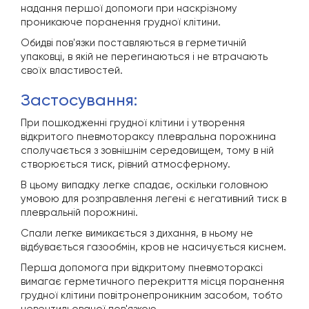
надання першої допомоги при наскрізному
проникаюче поранення грудної клітини.
Обидві пов'язки поставляються в герметичній
упаковці, в якій не перегинаються і не втрачають
своїх властивостей.
застосування:
При пошкодженні грудної клітини і утворення
відкритого пневмотораксу плевральна порожнина
сполучається з зовнішнім середовищем, тому в ній
створюється тиск, рівний атмосферному.
В цьому випадку легке спадає, оскільки головною
умовою для розправлення легені є негативний тиск в
плевральній порожнині.
Спали легке вимикається з дихання, в ньому не
відбувається газообмін, кров не насичується киснем.
Перша допомога при відкритому пневмотораксі
вимагає герметичного перекриття місця поранення
грудної клітини повітронепроникним засобом, тобто