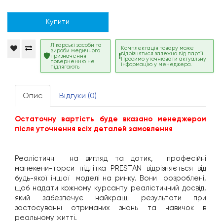
Купити
Лікарські засоби та
Комплектація товару може
вироби медичного
відрізнятися залежно від партії.
призначення
Просимо уточнювати актуальну
поверненню не
інформацію у менеджера.
підлягають
Опис
Відгуки (0)
Остаточну вартість буде вказано менеджером
після уточнення всіх деталей замовлення
Реалістичні на вигляд та дотик, професійні
манекени-торси підлітка PRESTAN відрізняється від
будь-якої іншої моделі на ринку. Вони розроблені,
щоб надати кожному курсанту реалістичний досвід,
який забезпечує найкращі результати при
застосуванні отриманих знань та навичок в
реальному житті.