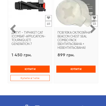
ДЖГУТ - ТУРНІКЕТ CAT
ПОВ'ЯЗКА ОКЛЮЗІЙНА
Т
(COMBAT-APPLICATION-
BEACON CHEST SEAL
T
TOURNIQUET)
COMBO PACK
З
GENERATION 7
(ВЕНТИЛЬОВАНА +
НЕВЕНТИЛЬОВАНА)
1 450 грн.
899 грн.
9
КУПИТИ
КУПИТИ
Купити в 1 клік