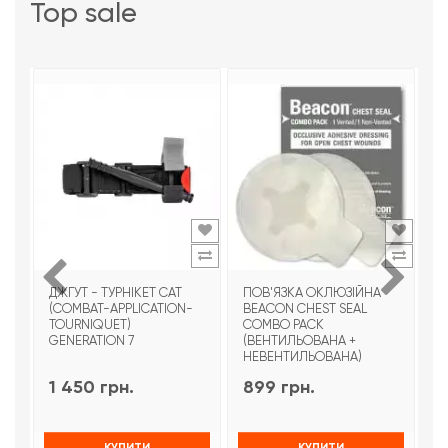
top sale
ДЖГУТ - ТУРНІКЕТ CAT
ПОВ'ЯЗКА ОКЛЮЗІЙНА
Т
(COMBAT-APPLICATION-
BEACON CHEST SEAL
T
TOURNIQUET)
COMBO PACK
З
GENERATION 7
(ВЕНТИЛЬОВАНА +
НЕВЕНТИЛЬОВАНА)
1 450 грн.
899 грн.
9
КУПИТИ
КУПИТИ