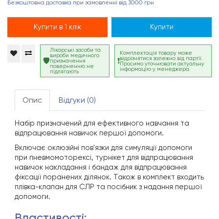
Безкоштовна доставка при замовленні від 3000 грн
Купити в 1 клік
Купити
Лікарські засоби та
Комплектація товару може
вироби медичного
відрізнятися залежно від партії.
призначення
Просимо уточнювати актуальну
поверненню не
інформацію у менеджера.
підлягають
Опис
Відгуки (0)
Набір призначений для ефективного навчання та
відпрацювання навичок першої допомоги.
Включає оклюзійні пов'язки для симуляції допомоги
при пневмомоторексі, турнікет для відпрацювання
навичок накладання і бандаж для відпрацювання
фіксації поранених ділянок. Також в комплект входить
плівка-клапан для СЛР та посібник з надання першої
допомоги.
властивості: