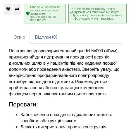
Лікарські засоби та
Комплектація товару може
вироби медичного
відрізнятися залежно від партії.
призначення
Просимо уточнювати актуальну
поверненню не
інформацію у менеджера.
підлягають
Опис
Відгуки (0)
Повітропровід орофарингеальний guedel №000 (40мм) 
призначений для підтримання прохідності верхніх 
дихальних шляхів у пацієнтів під час надання першої 
допомоги або проведення анестезії. 
Зверніть увагу, що 
використання орофарингеального повітропроводу 
потребує відповідної підготовки. Рекомендується 
пройти навчання або консультацію з медичним 
фахівцем перед використанням цього пристрою.
Переваги:
Забезпечення прохідності дихальних шляхів: 
запобігає обструкції язиком
Легкість використання: проста конструкція 