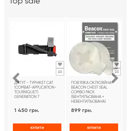
top sale
ДЖГУТ - ТУРНІКЕТ CAT
ПОВ'ЯЗКА ОКЛЮЗІЙНА
Т
(COMBAT-APPLICATION-
BEACON CHEST SEAL
T
TOURNIQUET)
COMBO PACK
З
GENERATION 7
(ВЕНТИЛЬОВАНА +
НЕВЕНТИЛЬОВАНА)
1 450 грн.
899 грн.
9
КУПИТИ
КУПИТИ