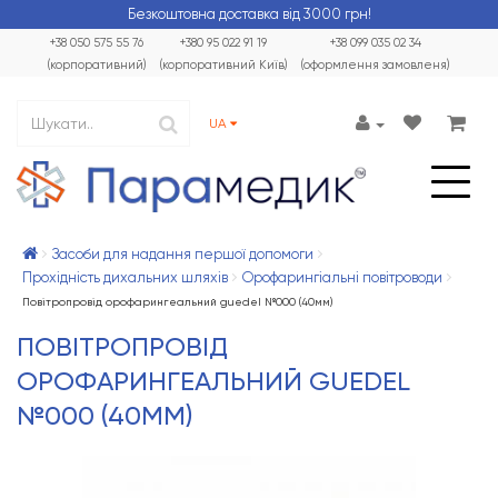
Безкоштовна доставка від 3000 грн!
+38 050 575 55 76
+380 95 022 91 19
+38 099 035 02 34
(корпоративний)
(корпоративний Київ)
(оформлення замовленя)
UA
Засоби для надання першої допомоги
Прохідність дихальних шляхів
Орофарингіальні повітроводи
Повітропровід орофарингеальний guedel №000 (40мм)
ПОВІТРОПРОВІД
ОРОФАРИНГЕАЛЬНИЙ GUEDEL
№000 (40ММ)