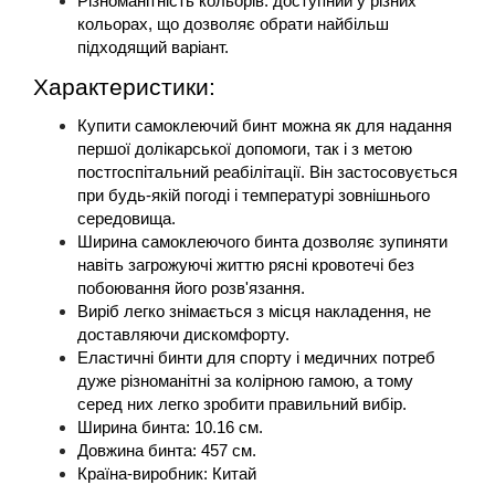
Різноманітність кольорів: доступний у різних 
кольорах, що дозволяє обрати найбільш 
підходящий варіант.
Характеристики: 
Купити самоклеючий бинт можна як для надання 
першої долікарської допомоги, так і з метою 
постгоспітальний реабілітації. Він застосовується 
при будь-якій погоді і температурі зовнішнього 
середовища.
Ширина самоклеючого бинта дозволяє зупиняти 
навіть загрожуючі життю рясні кровотечі без 
побоювання його розв'язання.
Виріб легко знімається з місця накладення, не 
доставляючи дискомфорту.
Еластичні бинти для спорту і медичних потреб 
дуже різноманітні за колірною гамою, а тому 
серед них легко зробити правильний вибір.
Ширина бинта: 10.16 см.
Довжина бинта: 457 см.
Країна-виробник: Китай