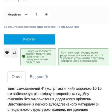
Кількість
Безкоштовна доставка при замовленні від 3000 грн
Купити
Лікарські засоби та
Комплектація товару може
вироби медичного
відрізнятися залежно від партії.
призначення
Просимо уточнювати актуальну
поверненню не
інформацію у менеджера.
підлягають
Опис
Відгуки (1)
Бинт самоклеючий 4″ (колір тактичний) шириною 10.16 
см забезпечує рівномірну компресію та надійну 
фіксацію без використання додаткових кріплень. 
Виготовлений з легкого аутоадгезивного матеріалу зі 
спеціальною структурою тканини, він ідеально 