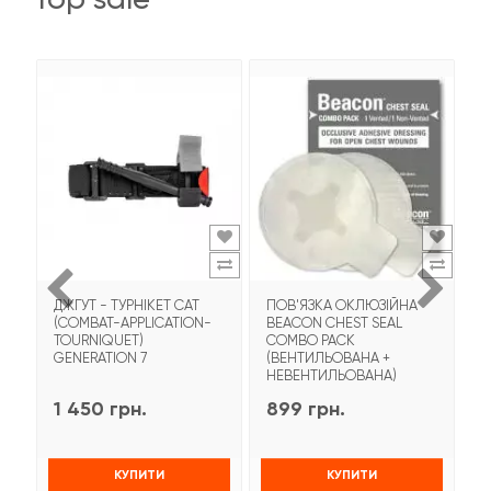
ДЖГУТ - ТУРНІКЕТ CAT
ПОВ'ЯЗКА ОКЛЮЗІЙНА
Т
(COMBAT-APPLICATION-
BEACON CHEST SEAL
T
TOURNIQUET)
COMBO PACK
З
GENERATION 7
(ВЕНТИЛЬОВАНА +
НЕВЕНТИЛЬОВАНА)
1 450 грн.
899 грн.
9
КУПИТИ
КУПИТИ