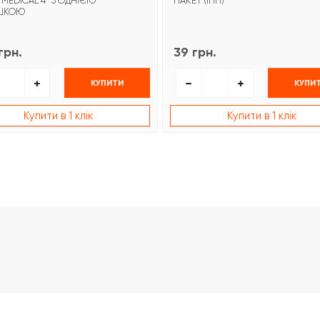
 MEDICAL 4″ З ОДНІЄЮ
ПАКЕТ (ІПП)
ШКОЮ
грн.
39 грн.
КУПИТИ
КУПИ
Купити в 1 клік
Купити в 1 клік