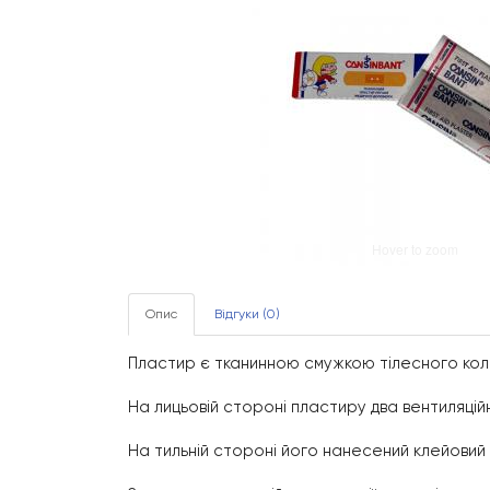
Hover to zoom
Опис
Відгуки (0)
Пластир є тканинною смужкою тілесного коль
На лицьовій стороні пластиру два вентиляцій
На тильній стороні його нанесений клейови