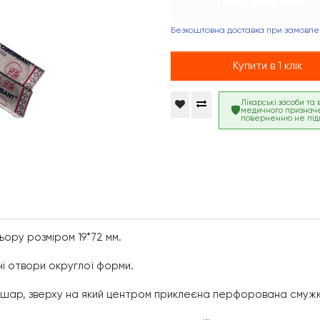
Безкоштовна доставка при замовлен
Купити в 1 клік
Лікарські засоби та
медичного признач
поверненню не під
ору розміром 19*72 мм.
ні отвори округлої форми.
й шар, зверху на який центром приклеєна перфорована смуж