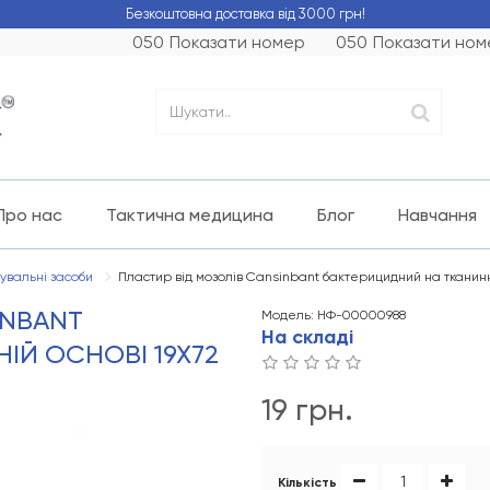
Безкоштовна доставка від 3000 грн!
050
Показати номер
050
Показати ном
Про нас
Тактична медицина
Блог
Навчання
увальні засоби
Пластир від мозолів Cansinbant бактерицидний на тканинні
INBANT
Модель: НФ-00000988
На складі
ІЙ ОСНОВІ 19Х72
19 грн.
Кількість