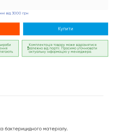
ні від 3000 грн
Купити
 вироби
Комплектація товару може відрізнятися
ення
залежно від партії. Просимо уточнювати
лягають
актуальну інформацію у менеджера.
ка бактерицидного матеріалу.