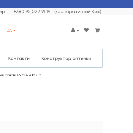
ер
+380 95 022 91 19
(корпоративний Київ)
UA
Контакти
Конструктор аптечки
й основі 19х72 мм 10 шт