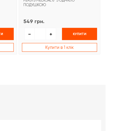
PERSYS MEDICAL 6″ З ОДНІЄЮ
PERSYS MEDI
ПОДУШКОЮ
549 грн.
849 грн.
ТИ
КУПИТИ
Купити в 1 клік