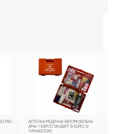
-21%
ID PRO
АПТЕЧКА МЕДИЧНА АВТОМОБІЛЬНА
БИНТ ГЕМО
АМА-1 ЄВРОСТАНДАРТ В КЕЙСІ (З
COMBAT G
ТУРНІКЕТОМ)